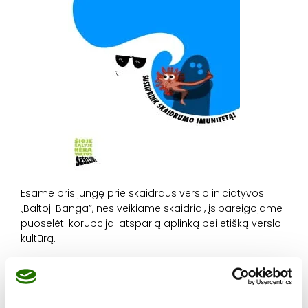
Esame prisijungę prie skaidraus verslo iniciatyvos
„Baltoji Banga”, nes veikiame skaidriai, įsipareigojame
puoselėti korupcijai atsparią aplinką bei etišką verslo
kultūrą.
Skaityti plačiau