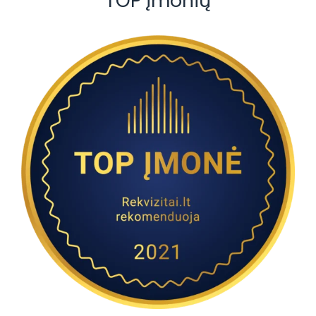
TOP įmonių