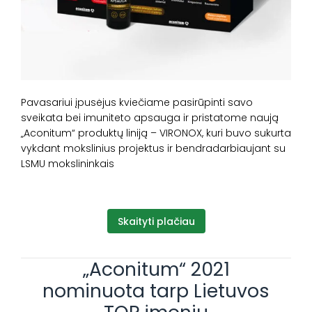
Pavasariui įpusėjus kviečiame pasirūpinti savo
sveikata bei imuniteto apsauga ir pristatome naują
„Aconitum“ produktų liniją – VIRONOX, kuri buvo sukurta
vykdant mokslinius projektus ir bendradarbiaujant su
LSMU mokslininkais
Skaityti plačiau
„Aconitum“ 2021
nominuota tarp Lietuvos