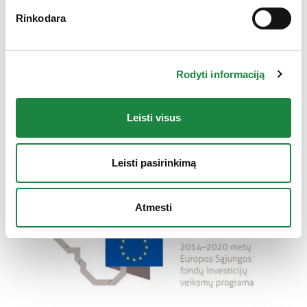
Rinkodara
Skaityti plačiau
UAB „Aconitum”
Rodyti informaciją
įgyvendina projektą
„Eksperimentas“
Leisti visus
Leisti pasirinkimą
Atmesti