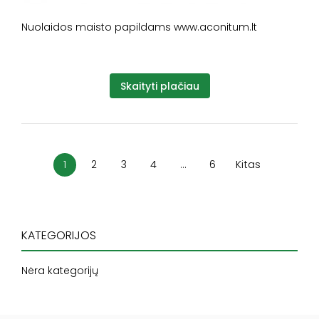
Nuolaidos maisto papildams www.aconitum.lt
Skaityti plačiau
1
2
3
4
…
6
Kitas
KATEGORIJOS
Nėra kategorijų