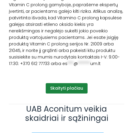
Vitamin C prolong gamyboje, paprašėme ekspertų
įvertinti, ar pacientams galėjo kilti rizika. Atlikus analizę,
patvirtinta išvada, kad Vitamino C prolong kapsulėse
galėjęs atsirasti etileno oksido kiekis yra
nereikšmingas ir negalėjo sukelti jokio poveikio
produktą vartojusiems pacientams. Jei esate įsigiję
produktą Vitamin C prolong serijos Nr. 21009 arba
21045, ir norite jį grąžinti arba pakeisti kitu produktu
susisiekite su mumis nurodytais kontaktais I-V: 9:00-
17:30: +370 612 77733 arba
es
***
@
******
um.lt
Skaityti plačiau
UAB Aconitum veikia
skaidriai ir sąžiningai