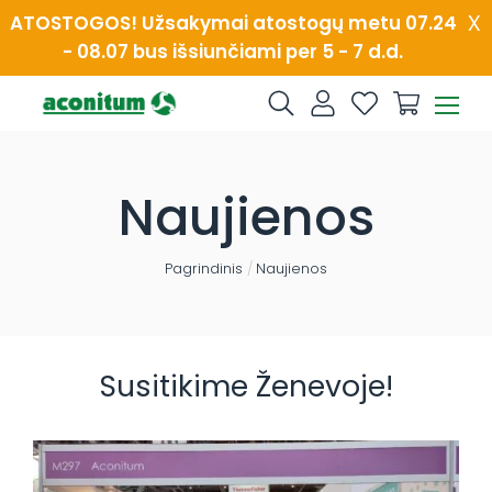
Skip
x
ATOSTOGOS! Užsakymai atostogų metu 07.24
to
- 08.07 bus išsiunčiami per 5 - 7 d.d.
content
Naujienos
Pagrindinis
/
Naujienos
Susitikime Ženevoje!