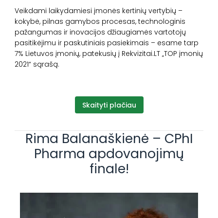
Veikdami laikydamiesi įmonės kertinių vertybių –
kokybė, pilnas gamybos procesas, technologinis
pažangumas ir inovacijos džiaugiamės vartotojų
pasitikėjimu ir paskutiniais pasiekimais – esame tarp
7% Lietuvos įmonių, patekusių į Rekvizitai.LT „TOP įmonių
2021“ sąrašą.
Skaityti plačiau
Rima Balanaškienė – CPhI
Pharma apdovanojimų
finale!