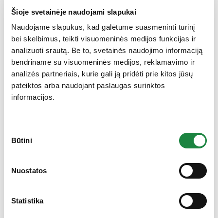
Šioje svetainėje naudojami slapukai
Įgyvendinamas projektas
Naudojame slapukus, kad galėtume suasmeninti turinį
pakuočių dizainui kurti
bei skelbimus, teikti visuomeninės medijos funkcijas ir
analizuoti srautą. Be to, svetainės naudojimo informaciją
bendriname su visuomeninės medijos, reklamavimo ir
analizės partneriais, kurie gali ją pridėti prie kitos jūsų
pateiktos arba naudojant paslaugas surinktos
informacijos.
Sutikimo
Būtini
pasirinkimas
Gauk 10% nuolaidą!
Nuostatos
UAB „Aconitum“ reaguodama į augančius rinkos
iššūkius įgyvendina projektą, skirtą vaistų ir maisto
papildų pakuočių dizaino kūrimui.
Statistika