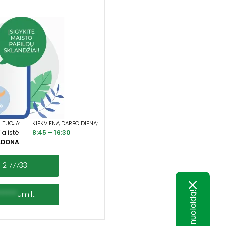
LTUOJA:
KIEKVIENĄ DARBO DIENĄ:
alistė
8:45 – 16:30
LDONA
12 77733
*****
um.lt