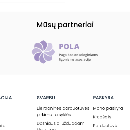
Mūsų partneriai
ACIJA
SVARBU
PASKYRA
s
Elektroninės parduotuvės
Mano paskyra
pirkimo taisyklės
Krepšelis
Dažniausiai užduodami
ija
Parduotuvė
klausimai