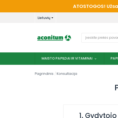
Skip
ATOSTOGOS! Užsaky
to
content
Lietuvių
Ieškoti:
MAISTO PAPILDAI IR VITAMINAI
PAP
Pagrindinis
/
Konsultacija
1. Gydytojo