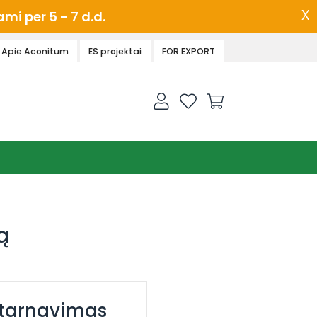
x
i per 5 - 7 d.d.
Apie Aconitum
ES projektai
FOR EXPORT
ą
ptarnavimas