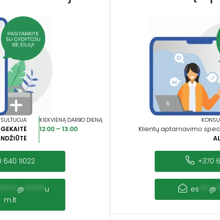
SULTUOJA:
KIEKVIENĄ DARBO DIENĄ:
KONSU
IGEKAITĖ
12:00 – 13:00
Klientų aptarnavimo speci
INDŽIŪTĖ
A
 640 11022
+370 6
*****
@
******
u
es
***
@
*
m.lt