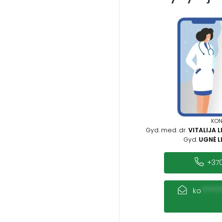
KON
Gyd. med. dr.
VITALIJA L
Gyd.
UGNĖ L
+370
ko
******