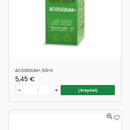
ACOSEDUM+, 50ml
5,45
€
produkto kiekis: ACOSEDUM+, 50ml
Į krepšelį