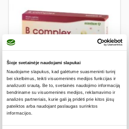
Šioje svetainėje naudojami slapukai
Naudojame slapukus, kad galėtume suasmeninti turinį
bei skelbimus, teikti visuomeninės medijos funkcijas ir
analizuoti srautą. Be to, svetainės naudojimo informaciją
bendriname su visuomeninės medijos, reklamavimo ir
analizės partneriais, kurie gali ją pridėti prie kitos jūsų
pateiktos arba naudojant paslaugas surinktos
B complex kaps. N40
informacijos.
6,95
€
produkto kiekis: B complex kaps. N40
Į krepšelį