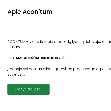
Apie Aconitum
ACONITUM
– viena iš maisto papildų lyderių Lietuvoje, kur
1999 m.
SIEKIAME AUKŠČIAUSIOS KOKYBĖS
Įmonėje vykdomas pilnas gamybos procesas. Įdiegtos net d
sudėtys
...
Skaityti daugiau