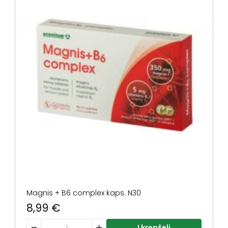
Magnis + B6 complex kaps. N30
8,99
€
produkto kiekis: Magnis + B6 complex kaps. N30
Į krepšelį