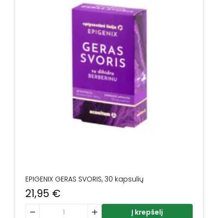
EPIGENIX GERAS SVORIS, 30 kapsulių
21,95
€
produkto kiekis: EPIGENIX GERAS SVORIS, 30 kapsulių
Į krepšelį