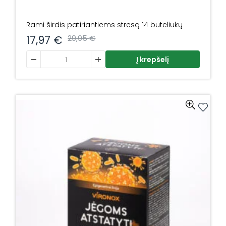
Rami širdis patiriantiems stresą 14 buteliukų
17,97
€
29,95
€
produkto kiekis: Rami širdis patiriantiems stresą 14 butel
Į krepšelį