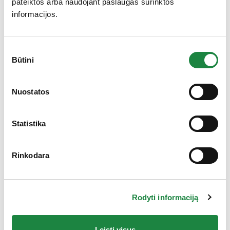
pateiktos arba naudojant paslaugas surinktos
8,97
€
14,95
€
informacijos.
produkto kiekis: CITO® ferrum geležis liposomoje, 30 kap
Į krepšelį
Sutikimo
Būtini
pasirinkimas
Gauk 10% nuolaidą!
-30%
Nuostatos
Statistika
Rinkodara
Rodyti informaciją
Leisti visus