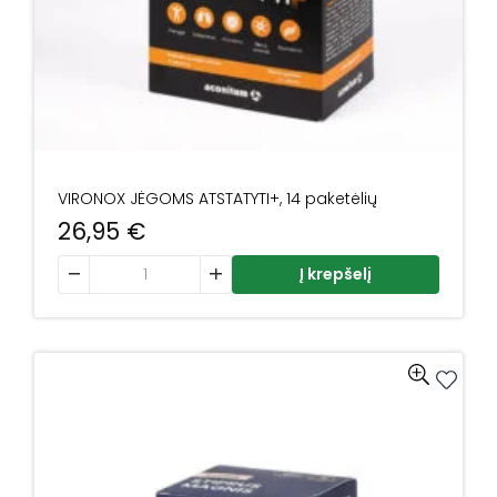
VIRONOX JĖGOMS ATSTATYTI+, 14 paketėlių
26,95
€
produkto kiekis: VIRONOX JĖGOMS ATSTATYTI+, 14 paketėli
Į krepšelį