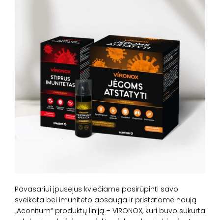
Pavasariui įpusėjus kviečiame pasirūpinti savo
sveikata bei imuniteto apsauga ir pristatome naują
„Aconitum“ produktų liniją – VIRONOX, kuri buvo sukurta