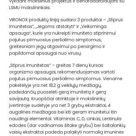
vykdant mokslinius projektus ir bendradarbiaujant su
LSMU mokslininkais.
VIRONOX produktų liniją sudaro 3 produktai – „Stiprus
imunitetas“, „Jėgoms atstatyti“ ir „Veiksminga
apsauga“, kurie yra nukreipti imuniteto stiprinimui
pajutus pirmuosius peršalimo simptomus,
greitesniam jėgų atgavimui po persirgimo ir
papildomai apsaugai nuo virusų.
„Stiprus imunitetas“ – greitas 7 dienų kursas
organizmo apsaugai, rekomenduojamas vartoti
pajutus pirmuosius peršalimo simptomus. Viename
paketėlyje yra net 18,2 g veikliųjų medžiagų,
padedančių puoselėti gerą imunitetą ir gerą
savijautą. Kruopščiai atrinktoje ir mokslininkų
įvertintoje sudėtyje yra net 3 grybų ekstraktai, 4
augalinės medžiagos bei kiti geram imunitetui itin
naudingi elementai. Vitaminas C, D, cinkas, Lentinula
edodes (dar vadinamas šitake grybu) bei šaltalankių
vaisių ekstraktai padeda palaikyti normalią imuninės