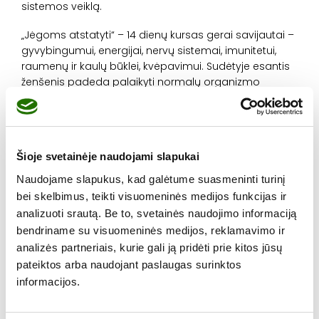
sistemos veiklą.
„Jėgoms atstatyti“ – 14 dienų kursas gerai savijautai –
gyvybingumui, energijai, nervų sistemai, imunitetui,
raumenų ir kaulų būklei, kvėpavimui. Sudėtyje esantis
ženšenis padeda palaikyti normalų organizmo
gyvybingumą, vitaminas B6 – normalią energijos
apykaitą, nervų sistemos veiklą, mažinti nuovargį.
Normalią raumenų funkciją ir kaulų būklę padeda
palaikyti eukaliptų ekstraktas, o vaistinis čiobrelis –
Šioje svetainėje naudojami slapukai
normalią imuninės sistemos veiklą ir kvėpavimo
sistemos funkciją.
Naudojame slapukus, kad galėtume suasmeninti turinį
bei skelbimus, teikti visuomeninės medijos funkcijas ir
„Veiksminga apsauga“ – lūpų ir nosies balzamas su
analizuoti srautą. Be to, svetainės naudojimo informaciją
interferonu, kuris sukuria apsauginį sluoksnį ir padeda
bendriname su visuomeninės medijos, reklamavimo ir
palaikyti išorinį imuniteto barjerą. Interferonas – tai
analizės partneriais, kurie gali ją pridėti prie kitos jūsų
svarbi organizmo signalinė molekulė. Imuninės
pateiktos arba naudojant paslaugas surinktos
sistemos ląstelės susidūrusios su virusu gamina
informacijos.
interferoną, nes šis slopina virusų dauginimąsi.
Bergamotės, eukalipto ir anyžiaus eterinių aliejų
sudėtyje esantys aldehidai pasižymi antibakterinėmis,