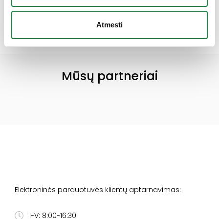
Parašykite komentarą
Tik
prisijungę
vartotojai gali komentuoti.
Atmesti
Mūsų partneriai
Elektroninės parduotuvės klientų aptarnavimas:
I-V: 8:00-16:30