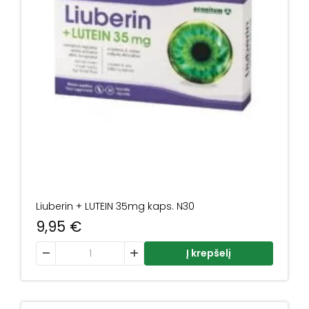
Liuberin + LUTEIN 35mg kaps. N30
9,95
€
produkto kiekis: Liuberin + LUTEIN 35mg kaps. N30
Į krepšelį