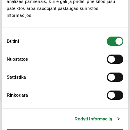
12,95
€
analizės partneriais, kurie gali ją pridėti prie kitos jūsų
pateiktos arba naudojant paslaugas surinktos
produkto kiekis: Liuberin superior kaps. N30
Į krepšelį
informacijos.
Sutikimo
Būtini
pasirinkimas
Gauk 10% nuolaidą!
Mūsų partneriai
Nuostatos
Statistika
Rinkodara
Rodyti informaciją