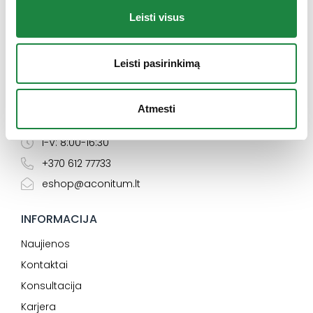
Leisti visus
Leisti pasirinkimą
Elektroninės parduotuvės klientų aptarnavimas:
Atmesti
I-V: 8:00-16:30
+370 612 77733
eshop@aconitum.lt
INFORMACIJA
Naujienos
Kontaktai
Konsultacija
Karjera