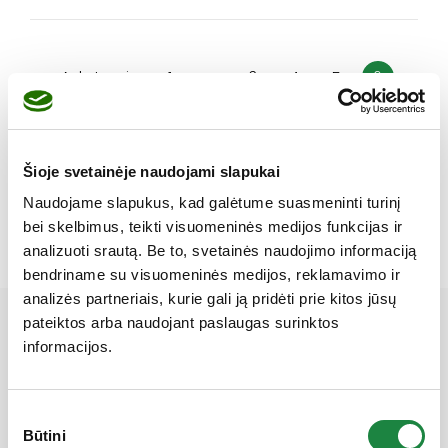
Ankstesnis
1
…
3
4
5
6
Šioje svetainėje naudojami slapukai
KATEGORIJOS
Naudojame slapukus, kad galėtume suasmeninti turinį
Nėra kategorijų
bei skelbimus, teikti visuomeninės medijos funkcijas ir
analizuoti srautą. Be to, svetainės naudojimo informaciją
bendriname su visuomeninės medijos, reklamavimo ir
analizės partneriais, kurie gali ją pridėti prie kitos jūsų
pateiktos arba naudojant paslaugas surinktos
Mūsų partneriai
informacijos.
Sutikimo
Būtini
pasirinkimas