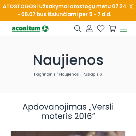
Skip
x
ATOSTOGOS! Užsakymai atostogų metu 07.24
to
- 08.07 bus išsiunčiami per 5 - 7 d.d.
content
Naujienos
Pagrindinis
/
Naujienos
/
Puslapis 6
Apdovanojimas „Versli
moteris 2016“