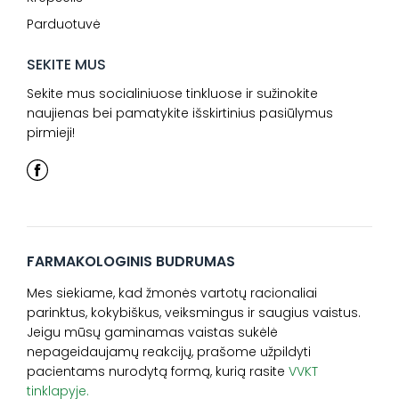
Parduotuvė
SEKITE MUS
Sekite mus socialiniuose tinkluose ir sužinokite
naujienas bei pamatykite išskirtinius pasiūlymus
pirmieji!
FARMAKOLOGINIS BUDRUMAS
Mes siekiame, kad žmonės vartotų racionaliai
parinktus, kokybiškus, veiksmingus ir saugius vaistus.
Jeigu mūsų gaminamas vaistas sukėlė
nepageidaujamų reakcijų, prašome užpildyti
pacientams nurodytą formą, kurią rasite
VVKT
tinklapyje.