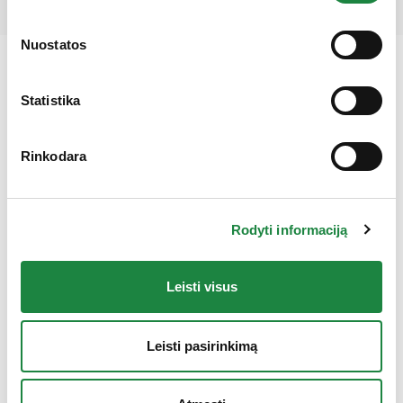
Gauk 10% nuolaidą!
Nuostatos
Statistika
Rinkodara
Rodyti informaciją
Elektroninės parduotuvės klientų aptarnavimas:
Leisti visus
I-V: 8:00-16:30
+370 612 77733
Leisti pasirinkimą
eshop@aconitum.lt