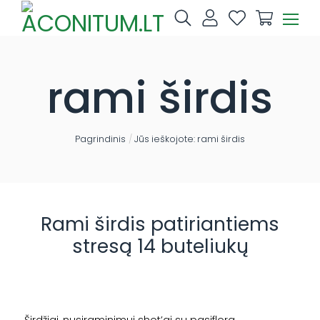
Skip
to
content
rami širdis
Pagrindinis
/
Jūs ieškojote: rami širdis
Rami širdis patiriantiems
stresą 14 buteliukų