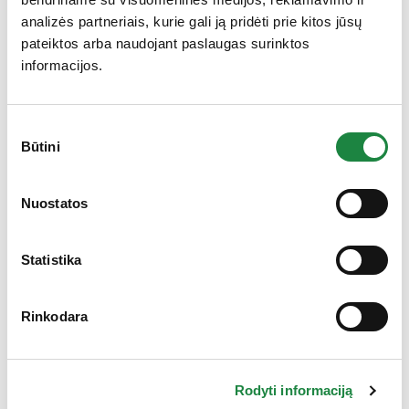
Pagerbti sėkmingiausi
analizės partneriais, kurie gali ją pridėti prie kitos jūsų
Kauno rajono verslininkai
pateiktos arba naudojant paslaugas surinktos
informacijos.
Sutikimo
Užbaigiame metus net su dvejais laimėjimais vieno
Būtini
pasirinkimas
Gauk 10% nuolaidą!
vakaro metu
Nuostatos
Skaityti plačiau
Statistika
Firminė ACONITUM
Rinkodara
parduotuvė
Rodyti informaciją