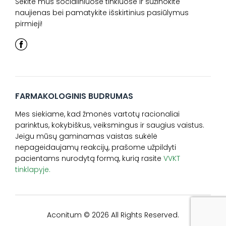
Sekite mus socialiniuose tinkluose ir sužinokite
naujienas bei pamatykite išskirtinius pasiūlymus
pirmieji!
FARMAKOLOGINIS BUDRUMAS
Mes siekiame, kad žmonės vartotų racionaliai
parinktus, kokybiškus, veiksmingus ir saugius vaistus.
Jeigu mūsų gaminamas vaistas sukėlė
nepageidaujamų reakcijų, prašome užpildyti
pacientams nurodytą formą, kurią rasite
VVKT
tinklapyje.
Aconitum © 2026 All Rights Reserved.