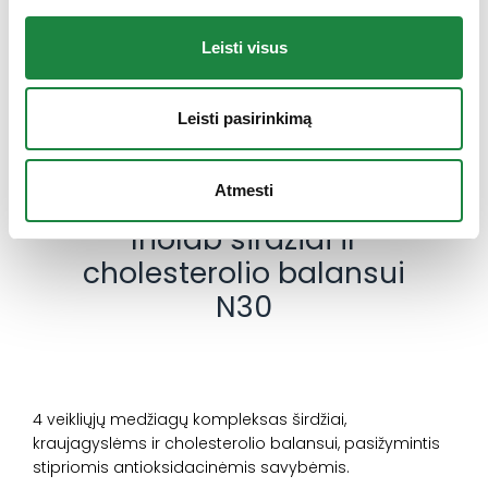
Kaune atidaryta pirmoji firminė „ACONITUM” maisto
Leisti visus
papildų parduotuvė
Leisti pasirinkimą
Skaityti plačiau
Atmesti
Inolab širdžiai ir
cholesterolio balansui
N30
4 veikliųjų medžiagų kompleksas širdžiai,
kraujagyslėms ir cholesterolio balansui, pasižymintis
stipriomis antioksidacinėmis savybėmis.