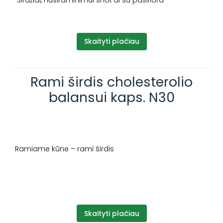
Širdžiai, nusiraminimui shot’ai su pasiflora
Skaityti plačiau
Rami širdis cholesterolio
balansui kaps. N30
Ramiame kūne – rami širdis
Skaityti plačiau