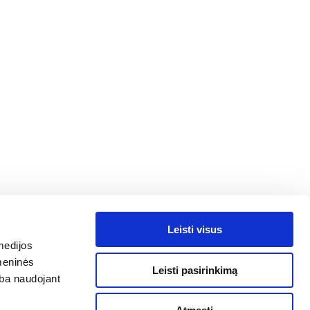
Leisti visus
medijos
omeninės
Leisti pasirinkimą
arba naudojant