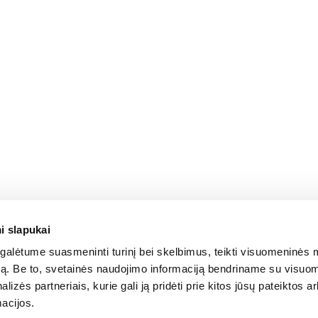
i slapukai
alėtume suasmeninti turinį bei skelbimus, teikti visuomeninės 
autą. Be to, svetainės naudojimo informaciją bendriname su visu
lizės partneriais, kurie gali ją pridėti prie kitos jūsų pateiktos 
acijos.