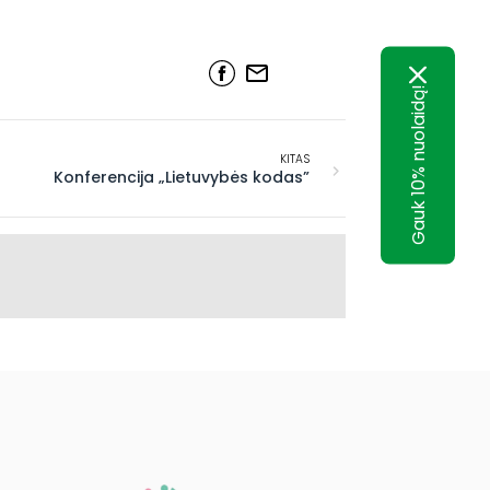
Gauk 10% nuolaidą!
KITAS
Konferencija „Lietuvybės kodas”