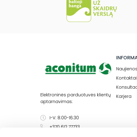
INFORM
Naujieno
Kontaktai
Konsultac
Elektroninės parduotuvės klientų
Karjera
aptarnavimas:
I-V: 8:00-16:30
+370 612 77733
eshop@aconitum.lt