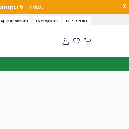
x
i per 5 - 7 d.d.
Apie Aconitum
ES projektai
FOR EXPORT