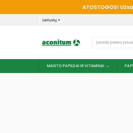
Skip
ATOSTOGOS! Užsaky
to
content
Lietuvių
Ieškoti:
MAISTO PAPILDAI IR VITAMINAI
PAP