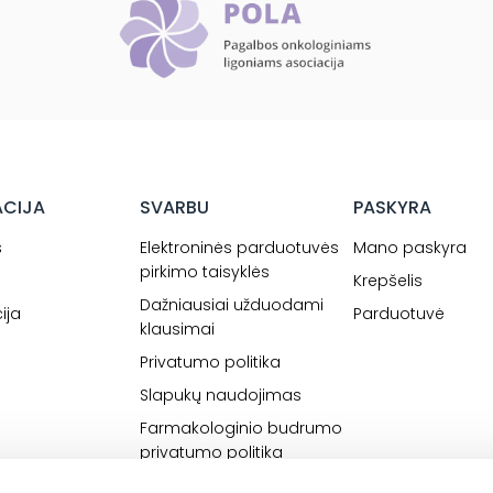
ACIJA
SVARBU
PASKYRA
s
Elektroninės parduotuvės
Mano paskyra
pirkimo taisyklės
Krepšelis
Dažniausiai užduodami
ija
Parduotuvė
klausimai
Privatumo politika
Slapukų naudojimas
Farmakologinio budrumo
privatumo politika