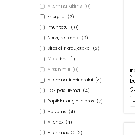
Vitaminai akims
0
Energijai
2
Imunitetui
10
Nervų sistemai
9
Širdžiai ir kraujotakai
3
Moterims
1
Virškinimui
0
In
va
Vitaminai ir mineralai
4
bu
2
TOP pasiūlymai
4
pr
Papildai augintiniams
7
Vaikams
4
Vironox
4
Vitaminas C
3