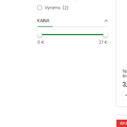
Vyrams
2
KAINA
0 €
27 €
Sp
šn
3
pr
IŠP