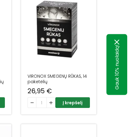
Gauk 10% nuolaidą!
VIRONOX SMEGENŲ RŪKAS, 14
ių
paketėlių
26,95
€
egas fitomelatoninas, 30 kapsulių
produkto kiekis: VIRONOX SMEGENŲ RŪKAS, 14 paketė
Į krepšelį