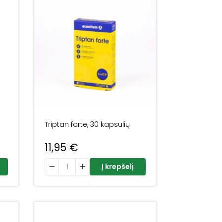
Triptan forte, 30 kapsulių
11,95
€
 N60 tab.
produkto kiekis: Triptan forte, 30 kapsulių
Į krepšelį