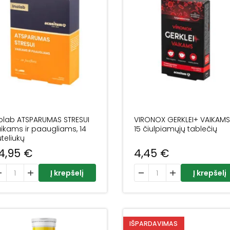
olab ATSPARUMAS STRESUI
VIRONOX GERKLEI+ VAIKAMS
ikams ir paaugliams, 14
15 čiulpiamųjų tablečių
teliukų
4,95
€
4,45
€
odukto kiekis: Inolab ATSPARUMAS STRESUI vaikams ir paaugliams
produkto kiekis: VIRONOX G
Į krepšelį
Į krepšelį
IŠPARDAVIMAS