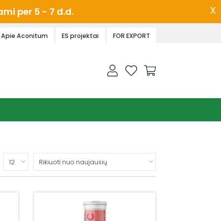
x
i per 5 - 7 d.d.
Apie Aconitum
ES projektai
FOR EXPORT