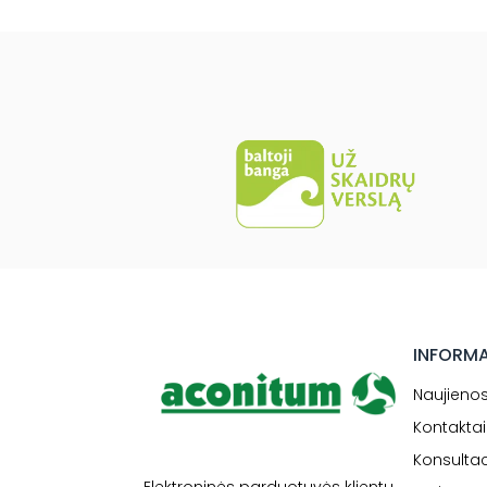
INFORM
Naujieno
Kontaktai
Konsultac
Elektroninės parduotuvės klientų