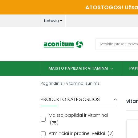
Skip
ATOSTOGOS! Užsaky
to
content
Lietuvių
Ieškoti:
MAISTO PAPILDAI IR VITAMINAI
PAP
Pagrindinis
/
vitaminai šunims
PRODUKTO KATEGORIJOS
vita
Maisto papildai ir vitaminai
75
Atminčiai ir protinei veiklai
2