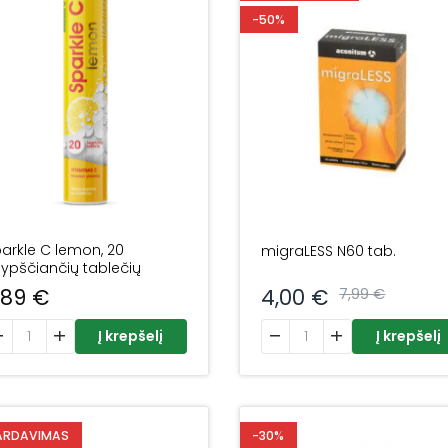
-50%
arkle C lemon, 20
migraLESS N60 tab.
ypščiančių tablečių
,89
€
4,00
€
7,99
€
odukto kiekis: Sparkle C lemon, 20 šnypščiančių tablečių
produkto kiekis: migraLESS
Į krepšelį
Į krepšelį
ARDAVIMAS
-30%