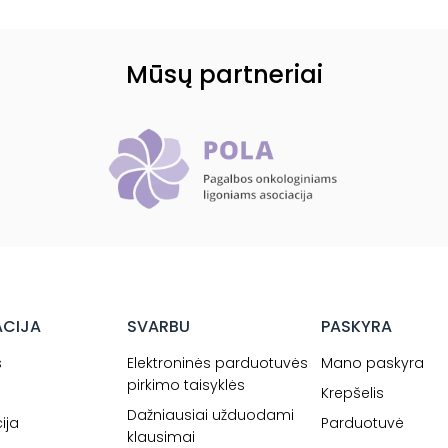
Mūsų partneriai
ACIJA
SVARBU
PASKYRA
s
Elektroninės parduotuvės
Mano paskyra
pirkimo taisyklės
Krepšelis
Dažniausiai užduodami
ija
Parduotuvė
klausimai