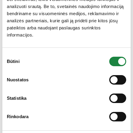
250 mg
rosea
) šaknų ekstraktas
analizuoti srautą. Be to, svetainės naudojimo informaciją
bendriname su visuomeninės medijos, reklamavimo ir
Vaistinių svilarožių (
Althaea
analizės partneriais, kurie gali ją pridėti prie kitos jūsų
200 mg
officinalis)
šaknų ekstraktas
pateiktos arba naudojant paslaugas surinktos
informacijos.
glutationas
150 mg
L-
Sutikimo
Raudonžiedžių pasiflorų
(
Passiflora incarnata
) žiedų
100 mg
Būtini
pasirinkimas
ekstraktas
Gauk 10% nuolaidą!
Nuostatos
Niacinas
50 mg NE
313 %
Riboflavinas (Vitaminas B
)
10 mg
714 %
Statistika
2
RMV* – referencinė maistinė vertė.
Rinkodara
Sudedamosios dalys:
maltodekstrinas, betainas,
dygiųjų artišokų (
Cynara scolymus
) lapų ekstraktas,