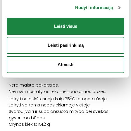
persikų kvapioji medžiaga, rausvųjų rodiolių (
Rhodiola
Rodyti informaciją
rosea
) šaknų ekstraktas, vaistinių svilarožių (
Althaea
officinalis
) šaknų ekstraktas, rūgštingumą reguliuojanti
medžiaga citrinų rūgštis, L-glutationas, lipnumą
Leisti visus
reguliuojanti medžiaga silicio dioksidas, raudonžiedžių
pasiflorų (
Passiflora incarnata
) žiedų ekstraktas,
nikotinamidas, riboflavinas, saldiklis sukralozė.
Leisti pasirinkimą
Vartojimas
: 1 paketėlio turinį išberti į stiklinę (200ml)
Atmesti
vandens, išmaišyti ir išgerti. Vartoti po 1 paketėlį per
dieną ne trumpiau nei 14 dienų.
Nėra maisto pakaitalas.
Neviršyti nustatytos rekomenduojamos dozės.
o
Laikyti ne aukštesnėje kaip 25
C temperatūroje.
Laikyti vaikams nepasiekiamoje vietoje.
Svarbu įvairi ir subalansuota mityba bei sveikas
gyvenimo būdas.
Grynas kiekis: 151,2 g