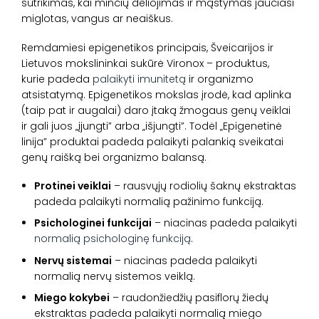
sutrikimas, kai minčių dėliojimas ir mąstymas jaučiasi
miglotas, vangus ar neaiškus.
Remdamiesi epigenetikos principais, Šveicarijos ir
Lietuvos mokslininkai sukūrė Vironox – produktus,
kurie padeda
palaikyti imunitetą
ir organizmo
atsistatymą.
Epigenetikos mokslas įrodė, kad aplinka
(taip pat ir augalai) daro įtaką žmogaus genų veiklai
ir gali juos „įjungti” arba „išjungti”. Todėl „Epigenetinė
linija” produktai padeda palaikyti palankią sveikatai
genų raišką bei organizmo balansą.
Protinei veiklai
– rausvųjų rodiolių šaknų ekstraktas
padeda palaikyti normalią pažinimo funkciją.
Psichologinei funkcijai
– niacinas padeda palaikyti
normalią psichologinę funkciją
.
Nervų sistemai
– niacinas padeda palaikyti
normalią nervų sistemos veiklą.
Miego kokybei
– raudonžiedžių pasiflorų žiedų
ekstraktas padeda palaikyti normalią miego