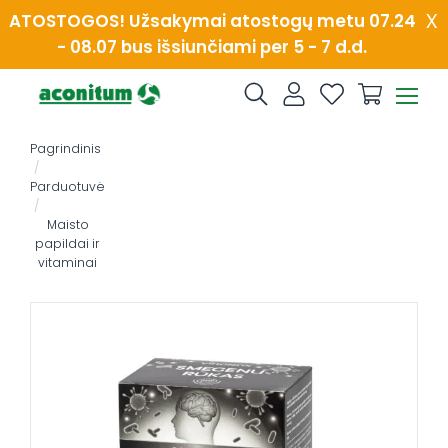
Skip
x
ATOSTOGOS! Užsakymai atostogų metu 07.24
to
- 08.07 bus išsiunčiami per 5 - 7 d.d.
content
Pagrindinis
/
Parduotuvė
/
Maisto
papildai ir
vitaminai