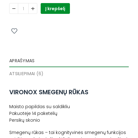
produkto kiekis: VIRONOX SMEGENŲ RŪKAS, 14 paketėlių
Į krepšelį
APRAŠYMAS
ATSILIEPIMAI (6)
VIRONOX SMEGENŲ RŪKAS
Maisto papildas su saldikliu
Pakuotėje 14 paketėlių
Persikų skonio
Smegenų rūkas – tai kognityvinės smegenų funkcijos