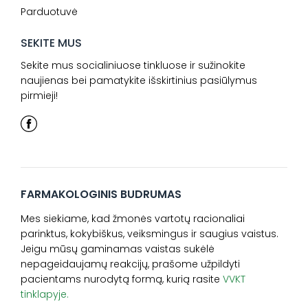
Parduotuvė
SEKITE MUS
Sekite mus socialiniuose tinkluose ir sužinokite
naujienas bei pamatykite išskirtinius pasiūlymus
pirmieji!
FARMAKOLOGINIS BUDRUMAS
Mes siekiame, kad žmonės vartotų racionaliai
parinktus, kokybiškus, veiksmingus ir saugius vaistus.
Jeigu mūsų gaminamas vaistas sukėlė
nepageidaujamų reakcijų, prašome užpildyti
pacientams nurodytą formą, kurią rasite
VVKT
tinklapyje.