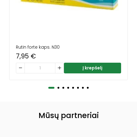
Rutin forte kaps. N30
7,95
€
produkto kiekis: Rutin forte kaps. N30
Į krepšelį
Mūsų partneriai