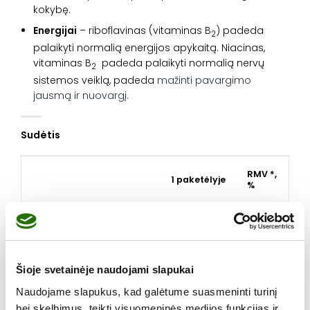
kokybę.
Energijai
– riboflavinas (vitaminas B
) padeda
2
palaikyti normalią energijos apykaitą. Niacinas,
vitaminas B
padeda palaikyti normalią nervų
2
sistemos veiklą, padeda
mažinti pavargimo
jausmą ir nuovargį.
Sudėtis
RMV *,
1
paketėlyje
%
Betainas
500 mg
Dygiųjų artišokų (
Cynara
500 mg
Šioje svetainėje naudojami slapukai
scolymus
) lapų ekstraktas
Naudojame slapukus, kad galėtume suasmeninti turinį
Rausvųjų rodiolių (
Rhodiola
bei skelbimus, teikti visuomeninės medijos funkcijas ir