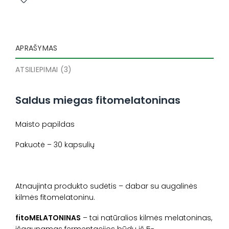
APRAŠYMAS
ATSILIEPIMAI (3)
Saldus miegas fitomelatoninas
Maisto papildas
Pakuotė – 30 kapsulių
Atnaujinta produkto sudėtis – dabar su augalinės
kilmės fitomelatoninu.
fitoMELATONINAS
– tai natūralios kilmės melatoninas,
išgaunamas fermentacijos būdu iš 5-