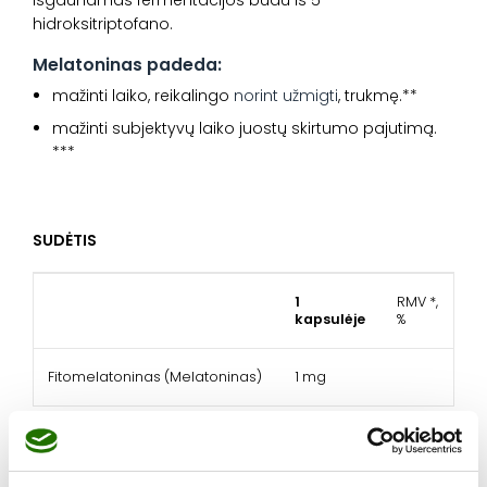
hidroksitriptofano.
Melatoninas padeda:
mažinti laiko, reikalingo
norint užmigti
, trukmę.**
mažinti subjektyvų laiko juostų skirtumo pajutimą.
***
SUDĖTIS
1
RMV *,
kapsulėje
%
Fitomelatoninas (Melatoninas)
1 mg
RMV* – referencinė maistinė vertė
Sudedamosios dalys:
lipnumą reguliuojančios