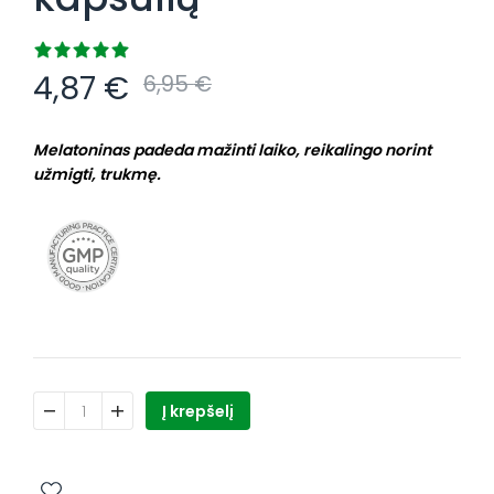
4,87
€
6,95
€
Melatoninas padeda mažinti laiko, reikalingo norint
užmigti, trukmę.
produkto kiekis: Saldus miegas fitomelatoninas, 30 kapsuli
Į krepšelį