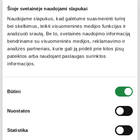
medžiagos celiuliozė ir kalcio fosfatai, kapsulės
Šioje svetainėje naudojami slapukai
apvalkalas (želatina, cinko oksidas), kukurūzų
krakmolas, lipnumą reguliuojančios medžiagos
Naudojame slapukus, kad galėtume suasmeninti turinį
riebalų rūgščių magnio druskos ir silicio dioksidas,
bei skelbimus, teikti visuomeninės medijos funkcijas ir
melatoninas.
analizuoti srautą. Be to, svetainės naudojimo informaciją
bendriname su visuomeninės medijos, reklamavimo ir
analizės partneriais, kurie gali ją pridėti prie kitos jūsų
pateiktos arba naudojant paslaugas surinktos
Vartojimas:
gerti po 1 kapsulę prieš miegą užgeriant
stikline vandens.
informacijos.
**Poveikis pasireiškia suvartojant 1 mg melatonino
prieš einant miegoti. ***Teigiamas poveikis pasireiškia
Sutikimo
suvartojant ne mažiau kaip 0,5 mg prieš einant
Būtini
pasirinkimas
Gauk 10% nuolaidą!
miegoti pirmą kelionės dieną ir kelias dienas po
atvykimo į kelionės tikslo vietą.
Nuostatos
Nėra maisto pakaitalas. Neviršyti nustatytos
Statistika
rekomenduojamos dozės. Laikyti ne aukštesnėje kaip