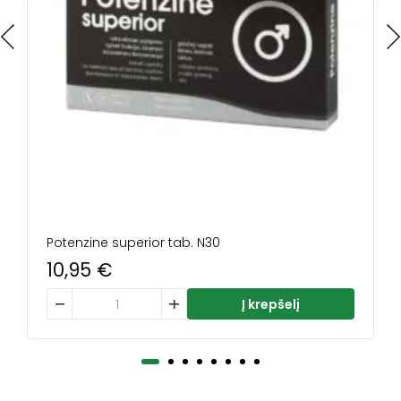
Potenzine superior tab. N30
10,95
€
produkto kiekis: Potenzine superior tab. N30
Į krepšelį