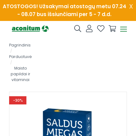
Skip
x
ATOSTOGOS! Užsakymai atostogų metu 07.24
to
- 08.07 bus išsiunčiami per 5 - 7 d.d.
content
Pagrindinis
/
Parduotuvė
/
Maisto
papildai ir
vitaminai
-30%