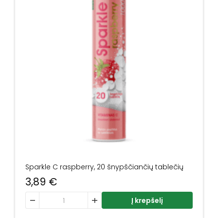
Sparkle C raspberry, 20 šnypščiančių tablečių
3,89
€
produkto kiekis: Sparkle C raspberry, 20 šnypščiančių ta
Į krepšelį