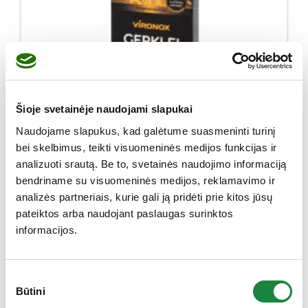
Šioje svetainėje naudojami slapukai
Naudojame slapukus, kad galėtume suasmeninti turinį
bei skelbimus, teikti visuomeninės medijos funkcijas ir
analizuoti srautą. Be to, svetainės naudojimo informaciją
bendriname su visuomeninės medijos, reklamavimo ir
VIRONOX GERKLEI SU HIALURONU, 20 čiulpiamųjų
analizės partneriais, kurie gali ją pridėti prie kitos jūsų
tablečių
pateiktos arba naudojant paslaugas surinktos
4,45
€
informacijos.
produkto kiekis: VIRONOX GERKLEI SU HIALURONU, 20 čiulp
Į krepšelį
Sutikimo
Būtini
pasirinkimas