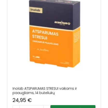
Inolab ATSPARUMAS STRESUI vaikams ir
paaugliams, 14 buteliukų
24,95
€
produkto kiekis: Inolab ATSPARUMAS STRESUI vaikams ir p