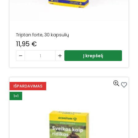
Triptan forte, 30 kapsulių
11,95
€
produkto kiekis: Triptan forte, 30 kapsulių
Į krepšelį
IŠPARDAVIMAS
1+1