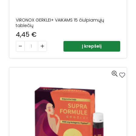
VIRONOX GERKLEI+ VAIKAMS 15 čiulpiamųjų
tablečių
4,45
€
produkto kiekis: VIRONOX GERKLEI+ VAIKAMS 15 čiulpiamųj
Į krepšelį