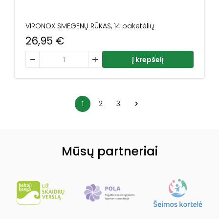
VIRONOX SMEGENŲ RŪKAS, 14 paketėlių
26,95
€
produkto kiekis: VIRONOX SMEGENŲ RŪKAS, 14 paketėlių
Į krepšelį
1
2
3
Mūsų partneriai