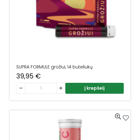
SUPRA FORMULE grožiui, 14 buteliukų
39,95
€
produkto kiekis: SUPRA FORMULE grožiui, 14 buteliukų
Į krepšelį