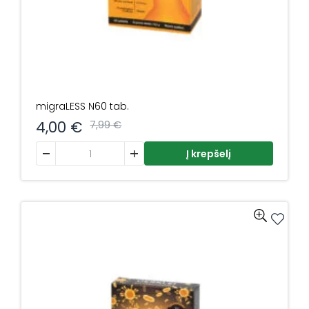
migraLESS N60 tab.
4,00
€
7,99
€
produkto kiekis: migraLESS N60 tab.
Į krepšelį