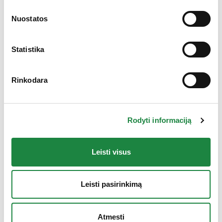
Gauk 10% nuolaidą!
Nuostatos
Statistika
Rinkodara
Rodyti informaciją
Leisti visus
Leisti pasirinkimą
VIRONOX GERKLEI+ 15 čiulpiamųjų tablečių
Atmesti