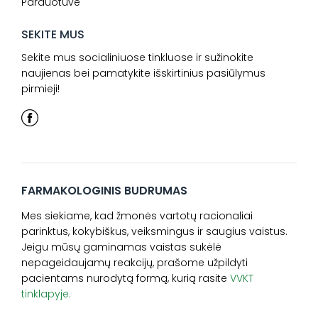
Parduotuvė
SEKITE MUS
Sekite mus socialiniuose tinkluose ir sužinokite
naujienas bei pamatykite išskirtinius pasiūlymus
pirmieji!
FARMAKOLOGINIS BUDRUMAS
Mes siekiame, kad žmonės vartotų racionaliai
parinktus, kokybiškus, veiksmingus ir saugius vaistus.
Jeigu mūsų gaminamas vaistas sukėlė
nepageidaujamų reakcijų, prašome užpildyti
pacientams nurodytą formą, kurią rasite
VVKT
tinklapyje.