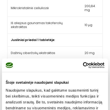
200,84
Mikrokristalinė celiuliozė
mg
Iš aliejaus gaunamas takoferolių
10 µg
ekstraktas
Jusliniai priedai 1 tabletėje:
Dažinių ciberžolių ekstraktas
20 mg
Maistiniai priedai 1 tabletėje:
Glicino cinko chelatas hidratas (kieto
115,38 mg
Šioje svetainėje naudojami slapukai
pavidalo)
Naudojame slapukus, kad galėtume suasmeninti turinį
Vitaminas E
29,8 mg
bei skelbimus, teikti visuomeninės medijos funkcijas ir
analizuoti srautą. Be to, svetainės naudojimo informaciją
bendriname su visuomeninės medijos, reklamavimo ir
Vitaminas C
25 mg