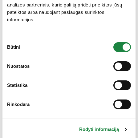
analizės partneriais, kurie gali ją pridėti prie kitos jūsų
pateiktos arba naudojant paslaugas surinktos
Niacinamidas
10 mg
informacijos.
Biotinas
2,5 mg
Sutikimo
Būtini
Vitaminas B1
0,56 mg
pasirinkimas
Gauk 10% nuolaidą!
Folio rūgštis
0,5 mg
Nuostatos
Statistika
DOZAVIMAS
1/2 tabletės per dieną kuomet gyvūno svoris
Rinkodara
mažesnis nei 10kg.
1 tabletė 10kg gyvūno svorio per dieną.
Rodyti informaciją
Geriausias iki (pabaigos): 2026 04