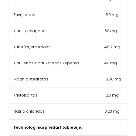
Žuvų taukai
180 mg
Kiaulių kolagenas
50 mg
Kukurūzų krakmolas
48,2 mg
Kiaulienos ir paukštienos kepenys
40 mg
Magnio stearatas
16,66 mg
Kristobalitas
12,6 mg
Natrio chloridas
0,23 mg
Technologiniai priedai 1 tabletėje: