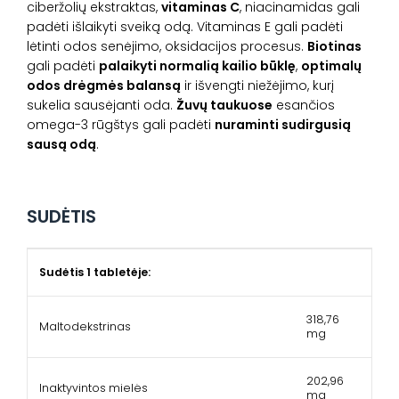
ciberžolių ekstraktas,
vitaminas C
, niacinamidas gali
padėti išlaikyti sveiką odą. Vitaminas E gali padėti
lėtinti odos senėjimo, oksidacijos procesus.
Biotinas
gali padėti
palaikyti normalią kailio būklę
,
optimalų
odos drėgmės balansą
ir išvengti niežėjimo, kurį
sukelia sausėjanti oda.
Žuvų taukuose
esančios
omega-3 rūgštys gali padėti
nuraminti sudirgusią
sausą odą
.
SUDĖTIS
Sudėtis 1 tabletėje:
318,76
Maltodekstrinas
mg
202,96
Inaktyvintos mielės
mg