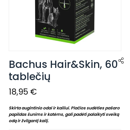
Bachus Hair&Skin, 60
tablečių
18,95
€
Skirta augintinio odai ir kailiui. Plačios sudėties pašaro
papildas šunims ir katėms, gali padėti palaikyti sveiką
odą ir žvilgantį kailį.