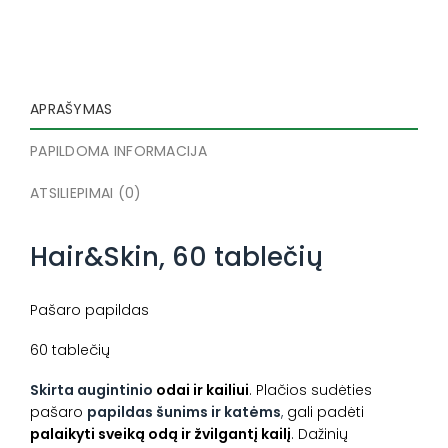
APRAŠYMAS
PAPILDOMA INFORMACIJA
ATSILIEPIMAI (0)
Hair&Skin, 60 tablečių
Pašaro papildas
60 tablečių
Skirta augintinio
odai ir kailiui
. Plačios sudėties
pašaro
papildas šunims ir katėms
,
gali padėti
palaikyti sveiką odą ir žvilgantį kailį
. Dažinių