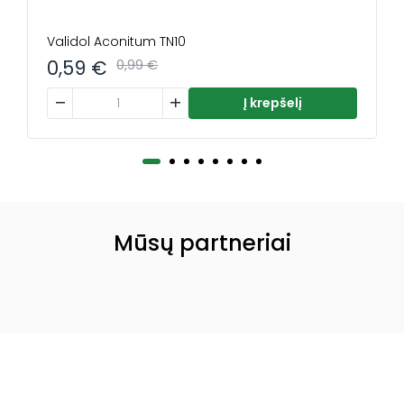
Validol Aconitum TN10
0,59
€
0,99
€
kapsulių
produkto kiekis: Validol Aconitum TN10
Į krepšelį
Mūsų partneriai