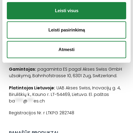
Pašaro papildas. Prieš naudojant pašaro papildą
Leisti visus
reikėtų pasikonsultuoti su mitybos specialistu arba
veterinarijos gydytoju. Laikyti sausoje vietoje, saugoti
nuo tiesioginių saulės spindulių. Laikyti vaikams
Leisti pasirinkimą
nepasiekiamoje vietoje.
Grynasis kiekis: 76,4 g
Atmesti
Gamintojas:
pagaminta ES pagal Akses Swiss GmbH
užsakymą, Bahnhofstrasse 10, 6301 Zug, Switzerland.
Platintojas Lietuvoje:
UAB Akses Swiss, Inovacijų g. 4,
Biruliškių k., Kauno r. LT-54469, Lietuva. El. paštas
ba
****
@
***
es.ch
Registracijos Nr. r LTKPG 282748
PANAŠŪS PRODUKTAI