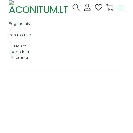
Skip
to
content
Pagrindinis
/
Parduotuvė
/
Maisto
papildai ir
vitaminai