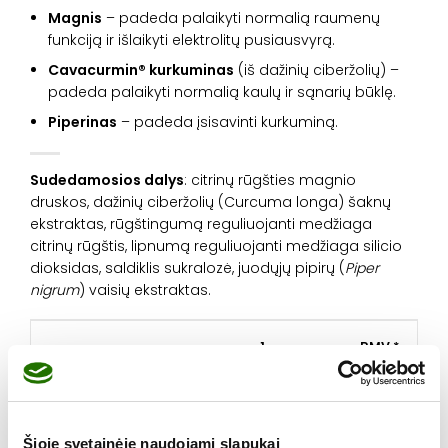
Magnis
– padeda palaikyti normalią raumenų
funkciją ir išlaikyti elektrolitų pusiausvyrą.
Cavacurmin® kurkuminas
(iš dažinių ciberžolių) –
padeda palaikyti normalią kaulų ir sąnarių būklę.
Piperinas
– padeda įsisavinti kurkuminą.
Sudedamosios dalys
: citrinų rūgšties magnio
druskos, dažinių ciberžolių (Curcuma longa) šaknų
ekstraktas, rūgštingumą reguliuojanti medžiaga
citrinų rūgštis, lipnumą reguliuojanti medžiaga silicio
dioksidas, saldiklis sukralozė, juodųjų pipirų (
Piper
nigrum
) vaisių ekstraktas.
1
RMV *,
paketėlyje
%
Magnis
399 mg
107
%
Šioje svetainėje naudojami slapukai