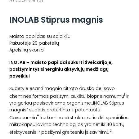
ATSILIEPIMAI (3)
INOLAB Stiprus magnis
Maisto papildas su saldikliu
Pakuotėje 20 paketėlių
Apelsinų skonio
INOLAB – maisto papildai sukurti Šveicarijoje,
pasižymintys sinerginiu aktyviųjų medžiagų
poveikiu!
Sudėtyje esanti magnio citrato druska dėl savo
1
cheminės formos pasižymi aukštu bioprieinamumu
ir
yra geriau pasisavinama organizme.„INOLAB Stiprus
magnis“ sudėtis praturtinta ir patentuotu
®
Cavacurmin
kurkumino ekstraktu, kuris dėl specialios
mikrokapsuliavimo technologijos yra net iki 40 kartų
2
efektyvesnis ir pasižymi greitesniu įsisavinimu
.