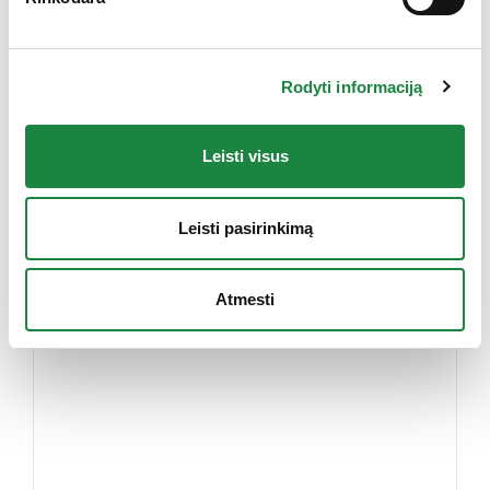
1
2
Kappelet et al., 2017,
Purpura et al., 2017
Grynasis kiekis:
69 g.
Pagaminta: UAB „Aconitum“ pagal „Aconitum
Rodyti informaciją
Swiss Sarl“ (Šveicarija) užsakymą.Platintojas: UAB
„Aconitum“, Inovacijų g. 4, Biruliškių k., Kauno raj. LT-
Leisti visus
54469, Lietuva
www.aconitum.lt
Leisti pasirinkimą
PANAŠŪS PRODUKTAI
Atmesti
-40%