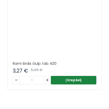
Rami širdis čiulp. tab. N20
3,27
€
5,45
€
produkto kiekis: Rami širdis čiulp. tab. N20
Į krepšelį