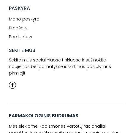
PASKYRA
Mano paskyra
Krepšelis
Parduotuvė
SEKITE MUS
Sekite mus socialiniuose tinkluose ir sužinokite
naujienas bei pamatykite išskirtinius pasiūlymus
pirmieji!
FARMAKOLOGINIS BUDRUMAS
Mes siekiame, kad žmonės vartotų racionaliai
parinktus, kokybiškus, veiksmingus ir saugius vaistus.