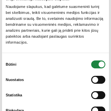
®
Cavacurmin
Kurkumino
Naudojame slapukus, kad galėtume suasmeninti turinį
kompleksas (iš dažinių
400 mg
bei skelbimus, teikti visuomeninės medijos funkcijas ir
ciberžolių (Curcuma longa)
šaknų ekstrakto
analizuoti srautą. Be to, svetainės naudojimo informaciją
bendriname su visuomeninės medijos, reklamavimo ir
analizės partneriais, kurie gali ją pridėti prie kitos jūsų
Piperinas (iš juodųjų pipirų
(
Piper nigrum
) vaisių
5 mg
pateiktos arba naudojant paslaugas surinktos
ekstrakto)
informacijos.
*RMV – referencinė maistinė vertė
Sutikimo
Būtini
pasirinkimas
Vartojimas
: 1 paketėlio turinį išberkite į stiklinę (200 ml)
Gauk 10% nuolaidą!
vandens, išmaišykite, ištirpinkite ir išgerkite. Vartoti po 1
paketėlį per dieną. Rekomenduojama vartoti vakare.
Nuostatos
Neviršyti nustatytos rekomenduojamos dozės.
Svarbu
įvairi ir subalansuota mityba bei sveikas gyvenimo
būdas.
Nėra maisto pakaitalas.
Laikyti vaikams
Statistika
nepasiekiamoje vietoje. Vartojant dideliais kiekiais
gali sukelti viduriavimą. L
aikyti ne aukštesnėje kaip 25
̊C temperatūroje
.
Rinkodara