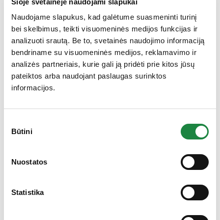
Šioje svetainėje naudojami slapukai
Naudojame slapukus, kad galėtume suasmeninti turinį
bei skelbimus, teikti visuomeninės medijos funkcijas ir
analizuoti srautą. Be to, svetainės naudojimo informaciją
bendriname su visuomeninės medijos, reklamavimo ir
Kalicord 850 kaps. N30
analizės partneriais, kurie gali ją pridėti prie kitos jūsų
4,77
€
7,95
€
pateiktos arba naudojant paslaugas surinktos
informacijos.
produkto kiekis: Kalicord 850 kaps. N30
Į krepšelį
Sutikimo
Būtini
pasirinkimas
Gauk 10% nuolaidą!
-40%
Nuostatos
Statistika