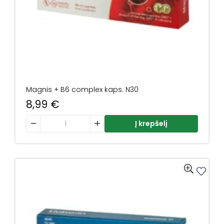
Magnis + B6 complex kaps. N30
8,99
€
produkto kiekis: Magnis + B6 complex kaps. N30
Į krepšelį