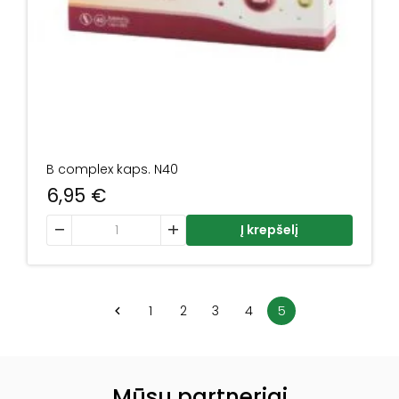
B complex kaps. N40
6,95
€
produkto kiekis: B complex kaps. N40
Į krepšelį
1
2
3
4
5
Mūsų partneriai