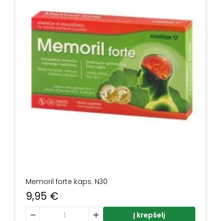
Memoril forte kaps. N30
9,95
€
produkto kiekis: Memoril forte kaps. N30
Į krepšelį