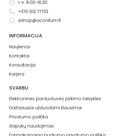
I-V: 8:00-16:30
+370 612 77733
eshop@aconitum.lt
INFORMACIJA
Naujienos
Kontaktai
Konsultacija
Karjera
SVARBU
Elektroninės parduotuvės pirkimo taisyklės
Dažniausiai užduodami klausimai
Privatumo politika
Slapukų naudojimas
Farmakologinio budrumo privatumo politika