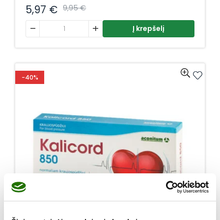
5,97
€
9,95
€
produkto kiekis: Kriomega+ kaps. N30
Į krepšelį
-40%