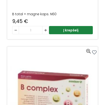
B total + magne kaps. N60
9,45
€
produkto kiekis: B total + magne kaps. N60
Į krepšelį