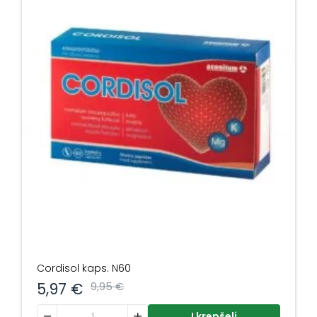
Cordisol kaps. N60
5,97
€
9,95
€
produkto kiekis: Cordisol kaps. N60
Į krepšelį