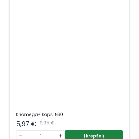
Kriomega+ kaps. N30
5,97
€
9,95
€
produkto kiekis: Kriomega+ kaps. N30
Į krepšelį