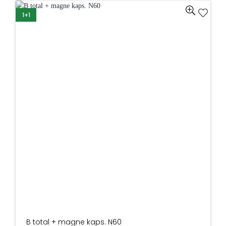
1+1
B total + magne kaps. N60