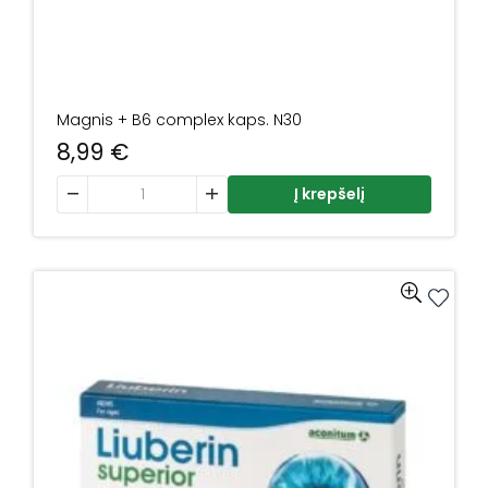
Magnis + B6 complex kaps. N30
8,99
€
produkto kiekis: Magnis + B6 complex kaps. N30
Į krepšelį