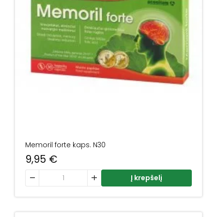
Memoril forte kaps. N30
9,95
€
produkto kiekis: Memoril forte kaps. N30
Į krepšelį