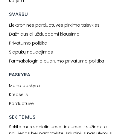
Karjera
SVARBU
Elektroninės parduotuvės pirkimo taisyklės
Dažniausiai užduodami klausimai
Privatumo politika
Slapukų naudojimas
Farmakologinio budrumo privatumo politika
PASKYRA
Mano paskyra
Krepšelis
Parduotuvė
SEKITE MUS
Sekite mus socialiniuose tinkluose ir sužinokite
naujienas bei pamatykite išskirtinius pasiūlymus