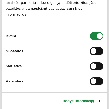
analizės partneriais, kurie gali ją pridėti prie kitos jūsų
pateiktos arba naudojant paslaugas surinktos
Kalicord 850 kaps. N30
informacijos.
4,77
€
7,95
€
produkto kiekis: Kalicord 850 kaps. N30
Į krepšelį
Sutikimo
Būtini
pasirinkimas
Nuostatos
-40%
Statistika
Rinkodara
Rodyti informaciją