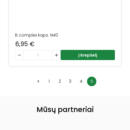
B complex kaps. N40
6,95
€
produkto kiekis: B complex kaps. N40
Į krepšelį
1
2
3
4
5
Mūsų partneriai