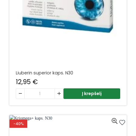
Liuberin superior kaps. N30
12,95
€
produkto kiekis: Liuberin superior kaps. N30
Į krepšelį
-40%