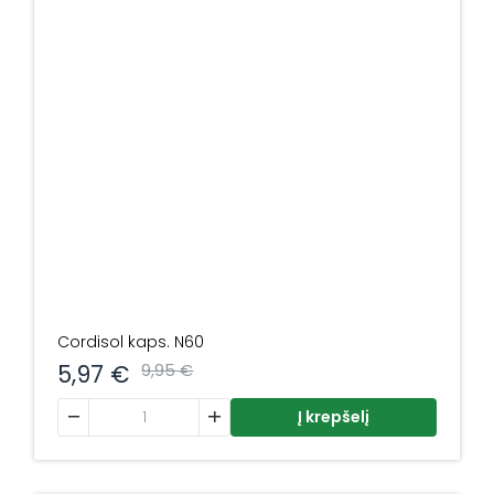
Cordisol kaps. N60
5,97
€
9,95
€
produkto kiekis: Cordisol kaps. N60
Į krepšelį