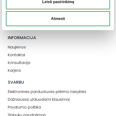
Leisti pasirinkimą
I-V: 8:00-16:30
+370 612 77733
Atmesti
eshop@aconitum.lt
INFORMACIJA
Naujienos
Kontaktai
Konsultacija
Karjera
SVARBU
Elektroninės parduotuvės pirkimo taisyklės
Dažniausiai užduodami klausimai
Privatumo politika
Slapukų naudojimas