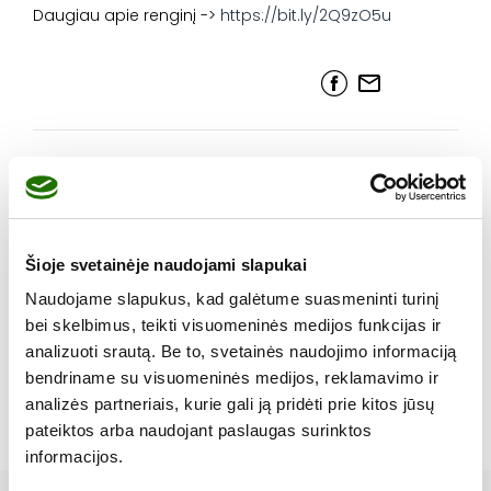
Daugiau apie renginį ->
https://bit.ly/2Q9zO5u
KITAS
UAB „Aconitum“
įgyvendina projektą
ANKSTESNIS
Life Sciences Baltics
maisto papildų
2018
registravimui
prioritetinėse užsienio
Šioje svetainėje naudojami slapukai
rinkose
Naudojame slapukus, kad galėtume suasmeninti turinį
bei skelbimus, teikti visuomeninės medijos funkcijas ir
analizuoti srautą. Be to, svetainės naudojimo informaciją
Parašykite komentarą
bendriname su visuomeninės medijos, reklamavimo ir
Tik
prisijungę
vartotojai gali komentuoti.
analizės partneriais, kurie gali ją pridėti prie kitos jūsų
pateiktos arba naudojant paslaugas surinktos
informacijos.