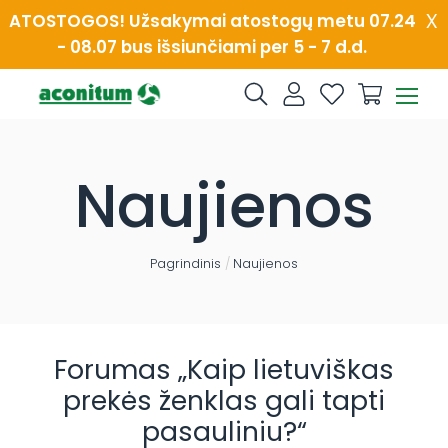
Skip
x
ATOSTOGOS! Užsakymai atostogų metu 07.24
to
- 08.07 bus išsiunčiami per 5 - 7 d.d.
content
Naujienos
Pagrindinis
/
Naujienos
Forumas „Kaip lietuviškas
prekės ženklas gali tapti
pasauliniu?“