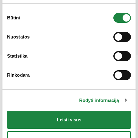
Mūsų partneriai
Sutikimo
Būtini
pasirinkimas
Gauk 10% nuolaidą!
Nuostatos
Statistika
Rinkodara
Rodyti informaciją
Leisti visus
Elektroninės parduotuvės klientų aptarnavimas: