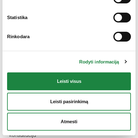
Gauk 10% nuolaidą!
Statistika
Rinkodara
Elektroninės parduotuvės klientų aptarnavimas:
Rodyti informaciją
I-V: 8:00-16:30
+370 612 77733
Leisti visus
eshop@aconitum.lt
Leisti pasirinkimą
INFORMACIJA
Naujienos
Atmesti
Kontaktai
Konsultacija