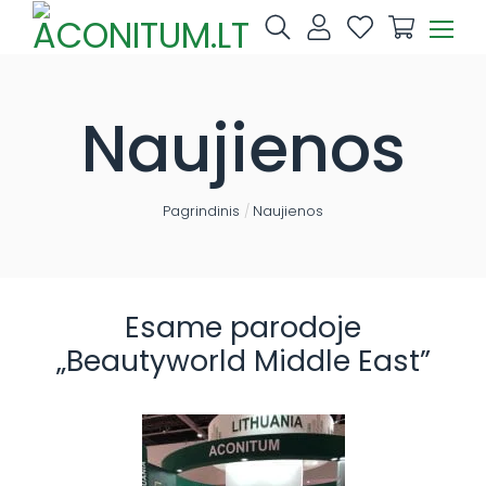
Skip
to
content
Naujienos
Pagrindinis
/
Naujienos
Esame parodoje
„Beautyworld Middle East”