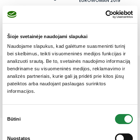
EUROWOMAN 2019
Parašykite komentarą
Šioje svetainėje naudojami slapukai
Tik
prisijungę
vartotojai gali komentuoti.
Naudojame slapukus, kad galėtume suasmeninti turinį
bei skelbimus, teikti visuomeninės medijos funkcijas ir
analizuoti srautą. Be to, svetainės naudojimo informaciją
Mūsų partneriai
bendriname su visuomeninės medijos, reklamavimo ir
analizės partneriais, kurie gali ją pridėti prie kitos jūsų
pateiktos arba naudojant paslaugas surinktos
informacijos.
Sutikimo
Būtini
pasirinkimas
Nuostatos