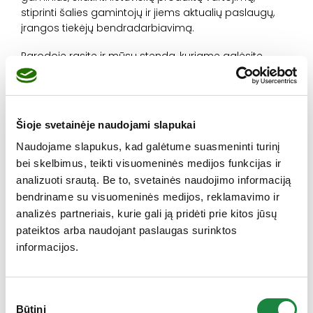
stiprinti šalies gamintojų ir jiems aktualių paslaugų,
įrangos tiekėjų bendradarbiavimą.
Parodoje rasite ir mūsų stendą, kuriame galėsite
įsigyti mūsų gaminamų maisto papildų geriausiomis
kainomis. Stendo numeris B2.9
Šioje svetainėje naudojami slapukai
Naudojame slapukus, kad galėtume suasmeninti turinį
bei skelbimus, teikti visuomeninės medijos funkcijas ir
analizuoti srautą. Be to, svetainės naudojimo informaciją
ANKSTESNIS
KITAS
Ekskursija Slim4fun
Dalyvaujame
bendriname su visuomeninės medijos, reklamavimo ir
projekto dalyviams
parodoje Toronte
analizės partneriais, kurie gali ją pridėti prie kitos jūsų
pateiktos arba naudojant paslaugas surinktos
informacijos.
Parašykite komentarą
Tik
prisijungę
vartotojai gali komentuoti.
Sutikimo
Būtini
pasirinkimas