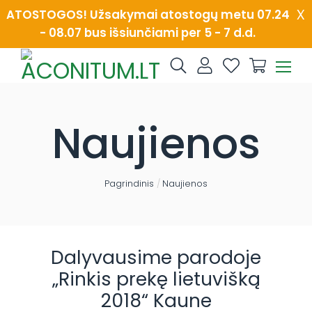
Skip
x
ATOSTOGOS! Užsakymai atostogų metu 07.24
to
- 08.07 bus išsiunčiami per 5 - 7 d.d.
content
Naujienos
Pagrindinis
/
Naujienos
Dalyvausime parodoje
„Rinkis prekę lietuvišką
2018“ Kaune