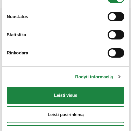
Gauk 10% nuolaidą!
Nuostatos
Mūsų partneriai
Statistika
Rinkodara
Rodyti informaciją
Elektroninės parduotuvės klientų aptarnavimas:
Leisti visus
I-V: 8:00-16:30
+370 612 77733
Leisti pasirinkimą
eshop@aconitum.lt