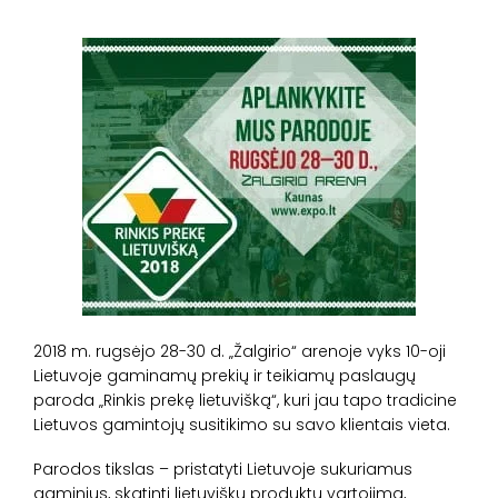
2018 m. rugsėjo 28-30 d. „Žalgirio“ arenoje vyks 10-oji
Lietuvoje gaminamų prekių ir teikiamų paslaugų
paroda „Rinkis prekę lietuvišką“, kuri jau tapo tradicine
Lietuvos gamintojų susitikimo su savo klientais vieta.
Parodos tikslas – pristatyti Lietuvoje sukuriamus
gaminius, skatinti lietuviškų produktų vartojimą,