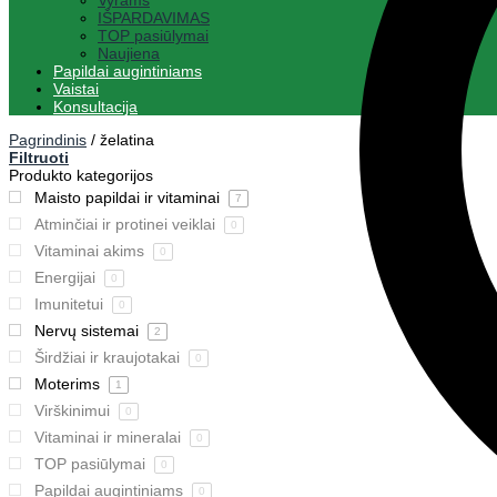
Vyrams
IŠPARDAVIMAS
TOP pasiūlymai
Naujiena
Papildai augintiniams
Vaistai
Konsultacija
Pagrindinis
/
želatina
Filtruoti
Produkto kategorijos
Maisto papildai ir vitaminai
7
Atminčiai ir protinei veiklai
0
Vitaminai akims
0
Energijai
0
Imunitetui
0
Nervų sistemai
2
Širdžiai ir kraujotakai
0
Moterims
1
Virškinimui
0
Vitaminai ir mineralai
0
TOP pasiūlymai
0
Papildai augintiniams
0