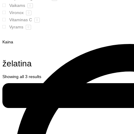
Vaikams
0
Vironox
0
Vitaminas C
0
Vyrams
0
Kaina
želatina
Showing all 3 results