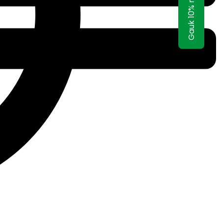
Gauk 10% nuolaidą!