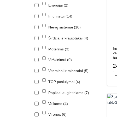
Energijai
2
Imunitetui
14
Nervų sistemai
10
Širdžiai ir kraujotakai
4
In
Moterims
3
va
bu
Virškinimui
0
2
Vitaminai ir mineralai
5
pr
TOP pasiūlymai
4
Papildai augintiniams
7
Vaikams
4
Vironox
6