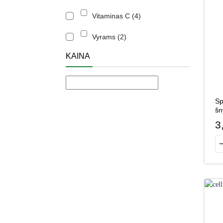
Vitaminas C
4
Vyrams
2
KAINA
Sp
šn
3
pr