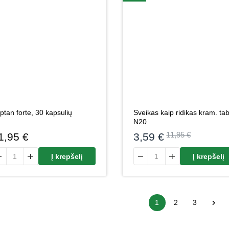
Sveikas kaip ridikas kram. tab
iptan forte, 30 kapsulių
N20
Original
Current
1,95
€
3,59
€
11,95
€
price
price
odukto kiekis: Triptan forte, 30 kapsulių
produkto kiekis: Sveikas kaip 
was:
is:
Į krepšelį
Į krepšelį
11,95 €.
3,59 €.
1
2
3