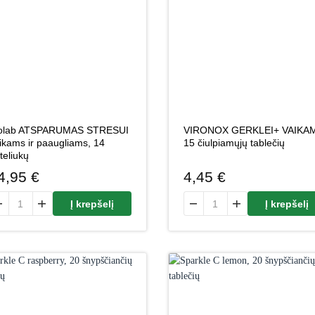
olab ATSPARUMAS STRESUI
VIRONOX GERKLEI+ VAIKA
ikams ir paaugliams, 14
15 čiulpiamųjų tablečių
teliukų
4,95
€
4,45
€
odukto kiekis: Inolab ATSPARUMAS STRESUI vaikams ir paaugliams, 14
produkto kiekis: VIRONOX GE
Į krepšelį
Į krepšelį