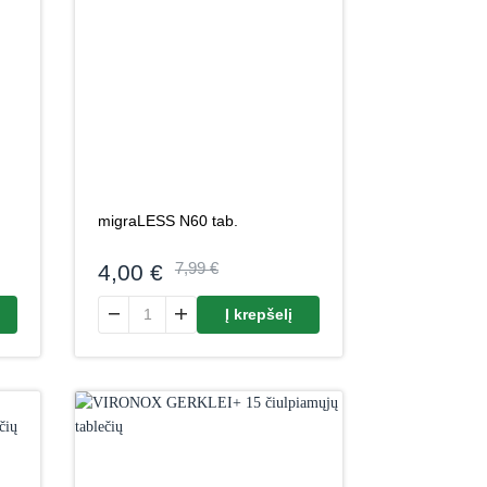
migraLESS N60 tab.
4,00
€
7,99
€
mon, 20 šnypščiančių tablečių
produkto kiekis: migraLESS N60 tab.
Į krepšelį