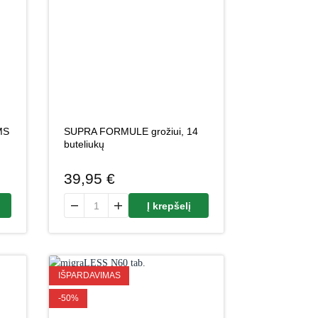
MS
SUPRA FORMULE grožiui, 14
buteliukų
39,95
€
 buteliukų
RKLEI+ VAIKAMS 15 čiulpiamųjų tablečių
produkto kiekis: SUPRA FORMULE grožiui, 14 buteliukų
Į krepšelį
IŠPARDAVIMAS
-50%