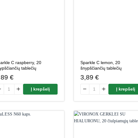
arkle C raspberry, 20
Sparkle C lemon, 20
ypščiančių tablečių
šnypščiančių tablečių
,89
€
3,89
€
odukto kiekis: Sparkle C raspberry, 20 šnypščiančių tablečių
produkto kiekis: Sparkle C le
Į krepšelį
Į krepšelį