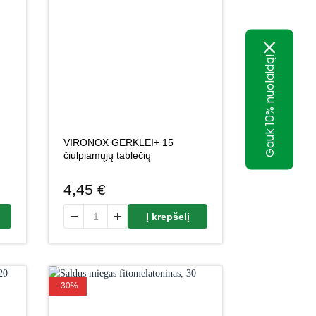
Gauk 10% nuolaidą!
VIRONOX GERKLEI+ 15
čiulpiamųjų tablečių
4,45
€
ERKLEI SU HIALURONU, 20 čiulpiamųjų tablečių
produkto kiekis: VIRONOX GERKLEI+ 15 čiulpiamųjų tab
Į krepšelį
-30%