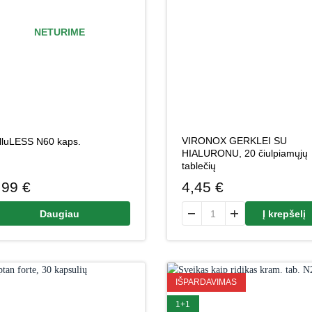
NETURIME
VIRONOX GERKLEI SU
lluLESS N60 kaps.
HIALURONU, 20 čiulpiamųjų
tablečių
,99
€
4,45
€
produkto kiekis: VIRONOX G
Daugiau
Į krepšelį
IŠPARDAVIMAS
1+1