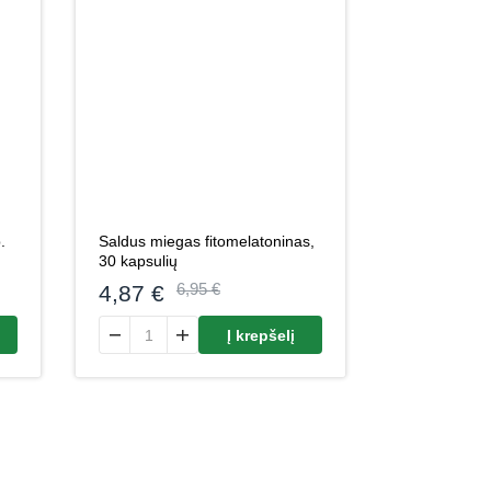
.
Saldus miegas fitomelatoninas,
30 kapsulių
4,87
€
6,95
€
ridikas kram. tab. N20
produkto kiekis: Saldus miegas fitomelatoninas, 30 kapsu
Į krepšelį