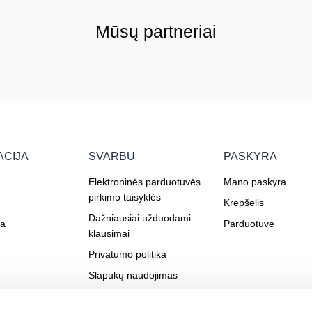
Mūsų partneriai
ACIJA
SVARBU
PASKYRA
Elektroninės parduotuvės
Mano paskyra
pirkimo taisyklės
Krepšelis
Dažniausiai užduodami
ja
Parduotuvė
klausimai
Privatumo politika
Slapukų naudojimas
Farmakologinio budrumo
privatumo politika