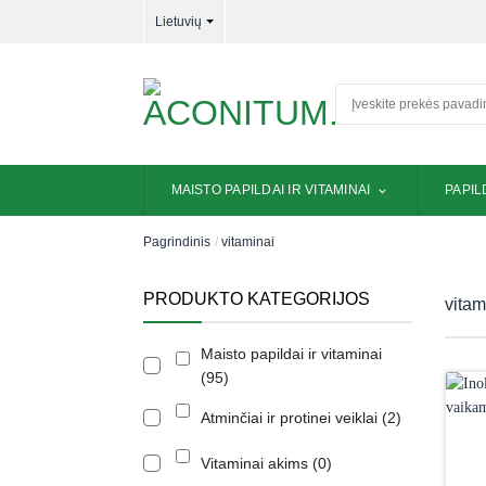
Skip
Lietuvių
to
content
Ieškoti:
MAISTO PAPILDAI IR VITAMINAI
PAPIL
Pagrindinis
/
vitaminai
PRODUKTO KATEGORIJOS
vitam
Maisto papildai ir vitaminai
95
Atminčiai ir protinei veiklai
2
Vitaminai akims
0