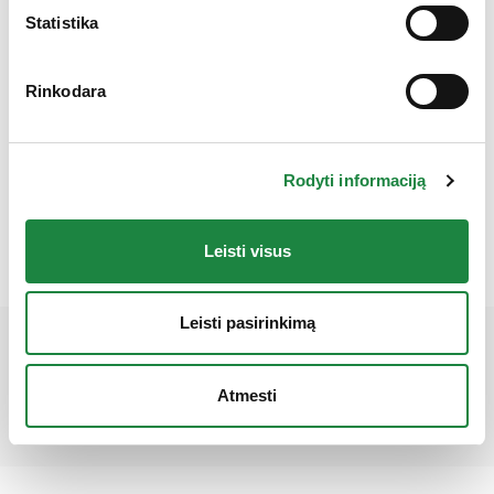
Statistika
Rinkodara
Saldus miegas, 15 kapsulių
3,47
€
4,95
€
Rodyti informaciją
produkto kiekis: Saldus miegas, 15 kapsulių
Į krepšelį
Leisti visus
Leisti pasirinkimą
Mūsų partneriai
Atmesti