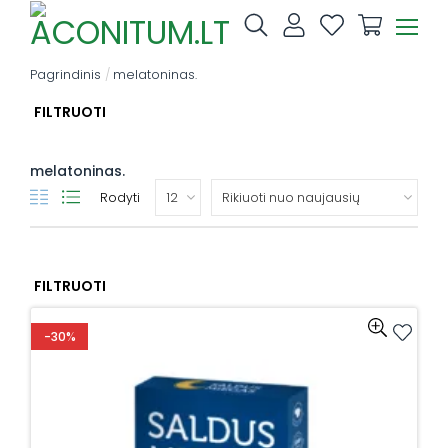
Skip
to
content
Pagrindinis
/
melatoninas.
FILTRUOTI
melatoninas.
Rodyti
FILTRUOTI
-30%