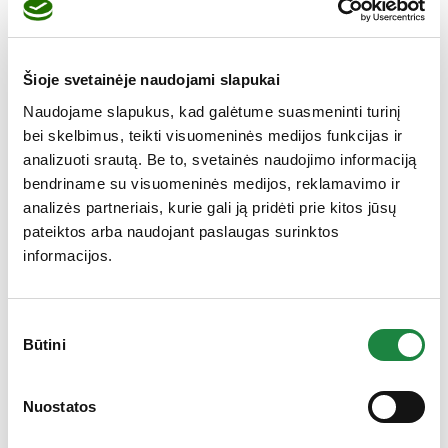
4,52
€
6,45
€
produkto kiekis: Saldus miegas eliksyras 150 ml
Į krepšelį
Šioje svetainėje naudojami slapukai
Naudojame slapukus, kad galėtume suasmeninti turinį
bei skelbimus, teikti visuomeninės medijos funkcijas ir
-30%
analizuoti srautą. Be to, svetainės naudojimo informaciją
bendriname su visuomeninės medijos, reklamavimo ir
analizės partneriais, kurie gali ją pridėti prie kitos jūsų
pateiktos arba naudojant paslaugas surinktos
informacijos.
Sutikimo
Būtini
pasirinkimas
Gauk 10% nuolaidą!
Nuostatos