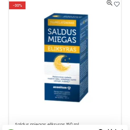
-30%
Saldus miegas eliksyras 150 ml