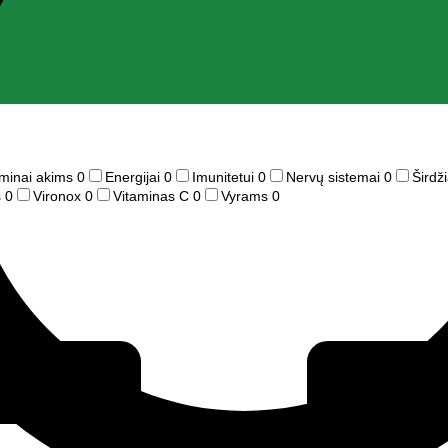
aminai akims
0
Energijai
0
Imunitetui
0
Nervų sistemai
0
Širdži
s
0
Vironox
0
Vitaminas C
0
Vyrams
0