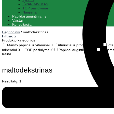
Vyrams
IŠPARDAVIMAS
TOP pasiūlymai
Naujiena
Papildai augintiniams
Vaistai
Konsultacija
Pagrindinis
/
maltodekstrinas
Filtruoti
Produkto kategorijos
Maisto papildai ir vitaminai
0
Atminčiai ir protinei veiklai
0
Vit
mineralai
0
TOP pasiūlymai
0
Papildai augintiniams
1
Vaikam
Kaina
maltodekstrinas
Rezultatų: 1