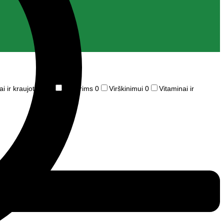
ai ir kraujotakai
0
Moterims
0
Virškinimui
0
Vitaminai ir