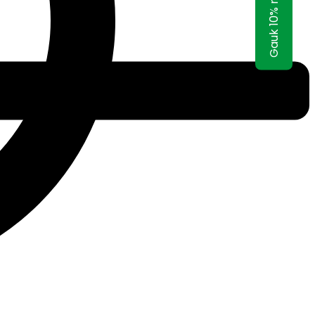
Gauk 10% nuolaidą!