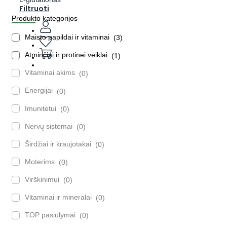
Filtruoti
Produkto kategorijos
Maisto papildai ir vitaminai
3
Atminčiai ir protinei veiklai
1
Vitaminai akims
0
Energijai
0
Imunitetui
0
Nervų sistemai
0
Širdžiai ir kraujotakai
0
Moterims
0
Virškinimui
0
Vitaminai ir mineralai
0
TOP pasiūlymai
0