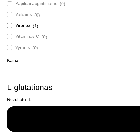
Papildai augintiniams
0
Vaikams
0
Vironox
1
Vitaminas C
0
Vyrams
0
Kaina
L-glutationas
Rezultatų: 1