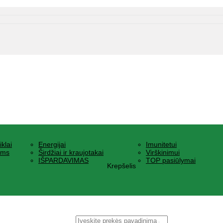
iklai
Energijai
Imunitetui
ams
Širdžiai ir kraujotakai
Virškinimui
IŠPARDAVIMAS
TOP pasiūlymai
Krepšelis
Ieškoti: