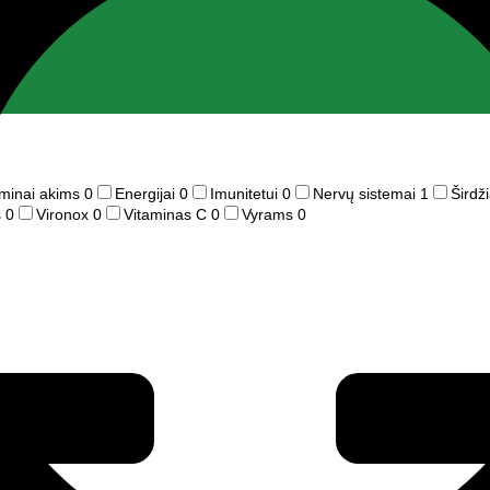
aminai akims
0
Energijai
0
Imunitetui
0
Nervų sistemai
1
Širdži
s
0
Vironox
0
Vitaminas C
0
Vyrams
0