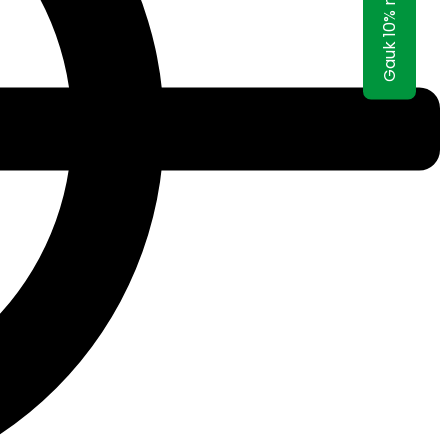
Gauk 10% nuolaidą!