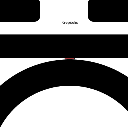
Krepšelis
Ieškoti: