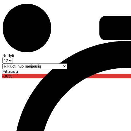
Rodyti
Filtruoti
-30%