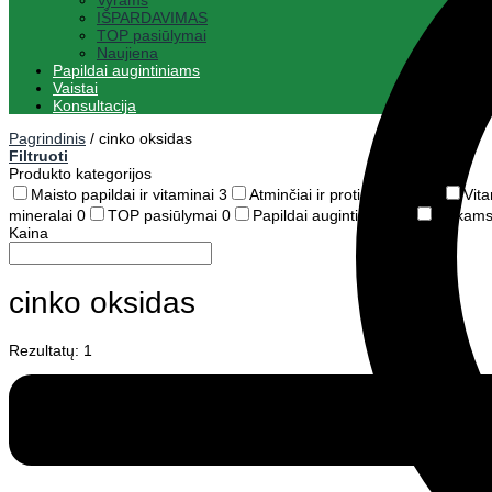
Vyrams
IŠPARDAVIMAS
TOP pasiūlymai
Naujiena
Papildai augintiniams
Vaistai
Konsultacija
Pagrindinis
/
cinko oksidas
Filtruoti
Produkto kategorijos
Maisto papildai ir vitaminai
3
Atminčiai ir protinei veiklai
0
Vit
mineralai
0
TOP pasiūlymai
0
Papildai augintiniams
0
Vaikam
Kaina
cinko oksidas
Rezultatų: 1