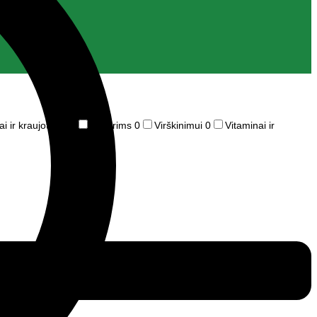
ai ir kraujotakai
0
Moterims
0
Virškinimui
0
Vitaminai ir