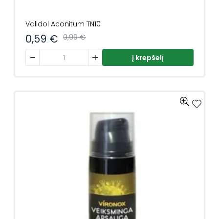
Validol Aconitum TN10
0,59
€
0,99
€
produkto kiekis: Validol Aconitum TN10
Į krepšelį