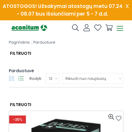
Skip
x
ATOSTOGOS! Užsakymai atostogų metu 07.24
to
- 08.07 bus išsiunčiami per 5 - 7 d.d.
content
Pagrindinis
/
Parduotuvė
FILTRUOTI
Parduotuvė
Rodyti
FILTRUOTI
-35%