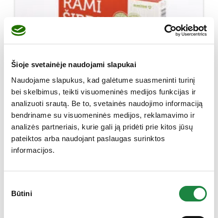
Šioje svetainėje naudojami slapukai
Naudojame slapukus, kad galėtume suasmeninti turinį
bei skelbimus, teikti visuomeninės medijos funkcijas ir
analizuoti srautą. Be to, svetainės naudojimo informaciją
bendriname su visuomeninės medijos, reklamavimo ir
Rami širdis cholesterolio balansui kaps. N30
analizės partneriais, kurie gali ją pridėti prie kitos jūsų
6,57
€
10,95
€
pateiktos arba naudojant paslaugas surinktos
informacijos.
produkto kiekis: Rami širdis cholesterolio balansui kaps
Į krepšelį
Sutikimo
Būtini
pasirinkimas