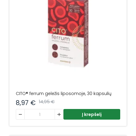
CITO® ferrum geležis liposomoje, 30 kapsulių
8,97
€
14,95
€
produkto kiekis: CITO® ferrum geležis liposomoje, 30 kap
Į krepšelį