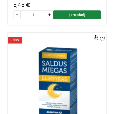
5,45
€
produkto kiekis: ACOSEDUM+, 50ml
Į krepšelį
-30%