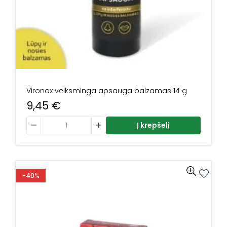
Vironox veiksminga apsauga balzamas 14 g
9,45
€
produkto kiekis: Vironox veiksminga apsauga balzamas
Į krepšelį
-40%