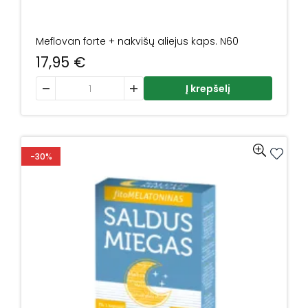
Meflovan forte + nakvišų aliejus kaps. N60
17,95
€
produkto kiekis: Meflovan forte + nakvišų aliejus kaps. N
Į krepšelį
-30%