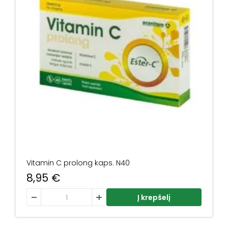
Vitamin C prolong kaps. N40
8,95
€
produkto kiekis: Vitamin C prolong kaps. N40
Į krepšelį