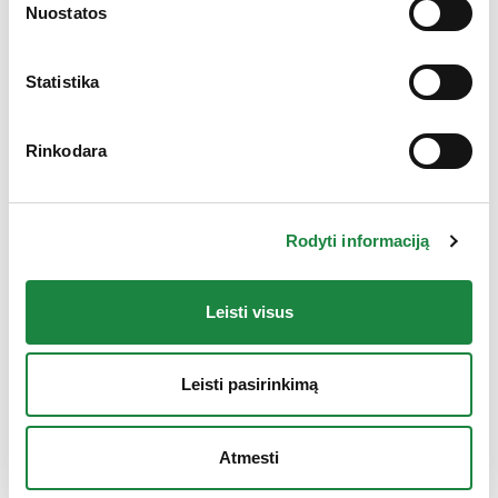
Gauk 10% nuolaidą!
Nuostatos
Statistika
Rinkodara
Rodyti informaciją
Leisti visus
Leisti pasirinkimą
Liuberin + LUTEIN 35mg kaps. N30
9,95
€
Atmesti
produkto kiekis: Liuberin + LUTEIN 35mg kaps. N30
Į krepšelį