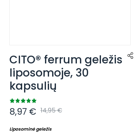
CITO® ferrum geležis
liposomoje, 30
kapsulių
8,97
€
14,95
€
Liposominė geležis