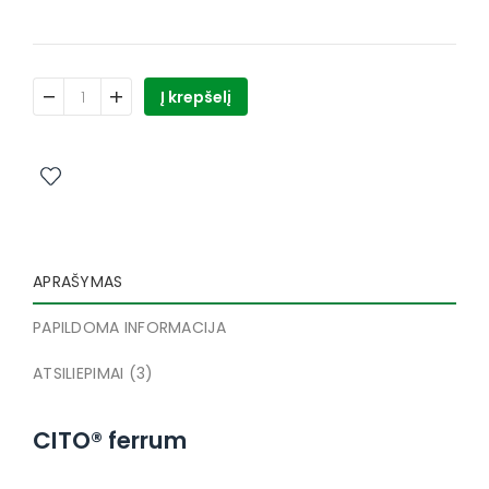
produkto kiekis: CITO® ferrum geležis liposomoje, 30 kapsul
Į krepšelį
APRAŠYMAS
PAPILDOMA INFORMACIJA
ATSILIEPIMAI (3)
CITO® ferrum