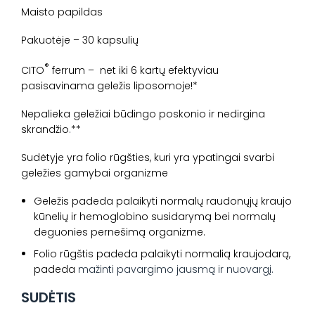
Maisto papildas
Pakuotėje – 30 kapsulių
®
CITO
ferrum – net iki 6 kartų efektyviau
pasisavinama geležis liposomoje!*
Nepalieka geležiai būdingo poskonio ir nedirgina
skrandžio
.
**
Sudėtyje yra folio rūgšties, kuri yra ypatingai svarbi
geležies gamybai organizme
Geležis padeda palaikyti normalų raudonųjų kraujo
kūnelių ir hemoglobino susidarymą bei normalų
deguonies pernešimą organizme.
Folio rūgštis padeda palaikyti normalią kraujodarą,
padeda
mažinti pavargimo jausmą ir nuovargį
.
SUDĖTIS