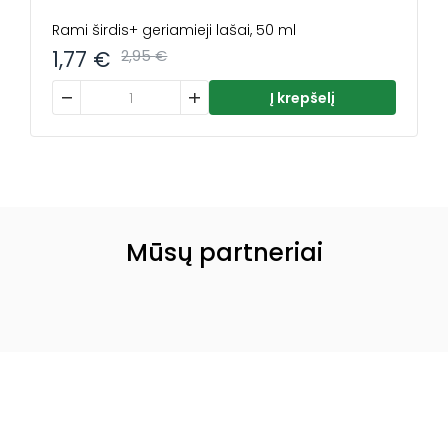
Rami širdis+ geriamieji lašai, 50 ml
1,77
€
2,95
€
produkto kiekis: Rami širdis+ geriamieji lašai, 50 ml
Į krepšelį
Mūsų partneriai