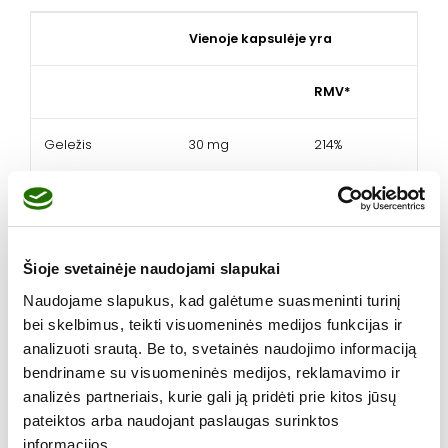
Vienoje kapsulėje yra
RMV*
Geležis
30 mg
214%
Folio rūgštis
400 µg
200%
*RMV – referencinė maistinė vertė
Šioje svetainėje naudojami slapukai
Sudedamosios dalys:
geležies pirofosfatas (kukurūzų
Naudojame slapukus, kad galėtume suasmeninti turinį
krakmolas, geležies pirofosfatas, užpildas lecitinai),
bei skelbimus, teikti visuomeninės medijos funkcijas ir
lipnumą reguliuojanti medžiaga celiuliozė, kapsulės
analizuoti srautą. Be to, svetainės naudojimo informaciją
apvalkalas (želatina, dažikliai geležies oksidai),
bendriname su visuomeninės medijos, reklamavimo ir
lipnumą reguliuojančios medžiagos kalcio fosfatai,
analizės partneriais, kurie gali ją pridėti prie kitos jūsų
riebalų rūgščių magnio druskos ir silicio dioksidas,
pateiktos arba naudojant paslaugas surinktos
pteroilmonoglutamo rūgštis.
informacijos.