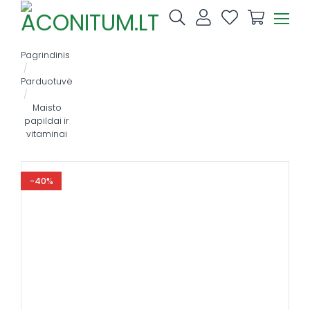
Skip
to
content
Pagrindinis
/
Parduotuvė
/
Maisto
papildai ir
vitaminai
-40%