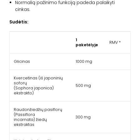
Normalią pažinimo funkciją padeda palaikyti
cinkas.
Sudėtis:
1
RMV *
paketėlyje
Glicinas
1000 mg
Kvercetinas (iš japoninių
soforų
500 mg
(Sophora japonica)
ekstrakto)
Raudonžiedžių pasiflorų
(Passiflora
300 mg
incarnata) žiedų
ekstraktas