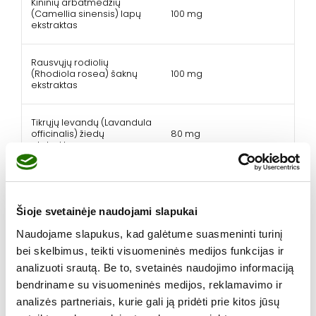
Kininių arbatmedžių
(Camellia sinensis) lapų
100 mg
ekstraktas
Rausvųjų rodiolių
(Rhodiola rosea) šaknų
100 mg
ekstraktas
Tikrųjų levandų (Lavandula
officinalis) žiedų
80 mg
ekstraktas
Daržinių krokų (Crocus
sativus) purkų ekstraktas
20 mg
(šafranas)
Šioje svetainėje naudojami slapukai
Naudojame slapukus, kad galėtume suasmeninti turinį
Pipirinių mėtų (Mentha
20 mg
bei skelbimus, teikti visuomeninės medijos funkcijas ir
piperita) lapų ekstraktas
analizuoti srautą. Be to, svetainės naudojimo informaciją
bendriname su visuomeninės medijos, reklamavimo ir
Cinkas
20 mg
200%
analizės partneriais, kurie gali ją pridėti prie kitos jūsų