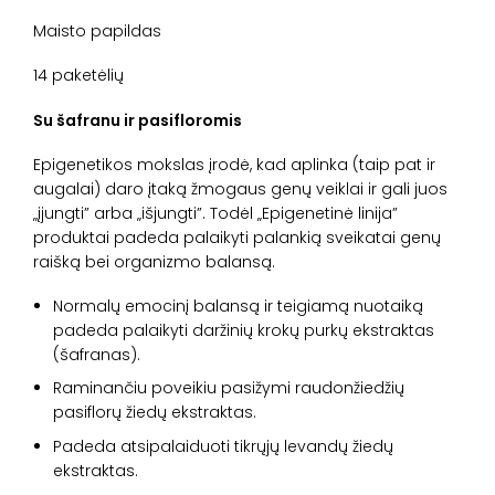
Maisto papildas
14 paketėlių
Su šafranu ir pasifloromis
Epigenetikos mokslas įrodė, kad aplinka (taip pat ir
augalai) daro įtaką žmogaus genų veiklai ir gali juos
„įjungti” arba „išjungti”. Todėl „Epigenetinė linija”
produktai padeda palaikyti palankią sveikatai genų
raišką bei organizmo balansą.
Normalų emocinį balansą ir teigiamą nuotaiką
padeda palaikyti daržinių krokų purkų ekstraktas
(šafranas).
Raminančiu poveikiu pasižymi raudonžiedžių
pasiflorų žiedų ekstraktas.
Padeda atsipalaiduoti tikrųjų levandų žiedų
ekstraktas.