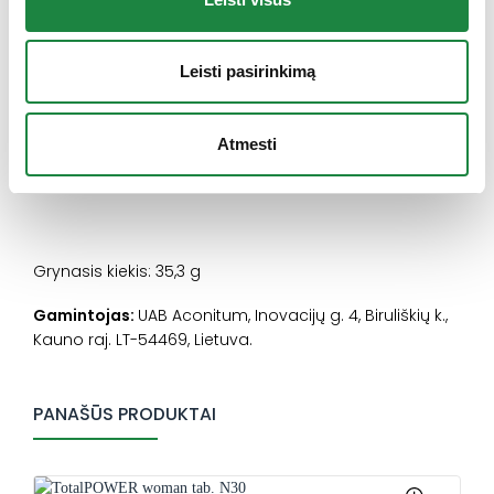
Nėra maisto pakaitalas. Svarbu įvairi ir subalansuota
mityba bei sveikas gyvenimo būdas. Neviršyti
Leisti pasirinkimą
nustatytos rekomenduojamos dozės. Laikyti ne
aukštesnėje kaip 25 °C temperatūroje, vaikams
nepasiekiamoje vietoje. Dėl laikymo sąlygų maisto
Atmesti
papildas gali kisti vizualiai (sulipti), tačiau tai neturi
įtakos produkto kokybei.
Grynasis kiekis: 35,3 g
Gamintojas:
UAB Aconitum, Inovacijų g. 4, Biruliškių k.,
Kauno raj. LT-54469, Lietuva.
PANAŠŪS PRODUKTAI