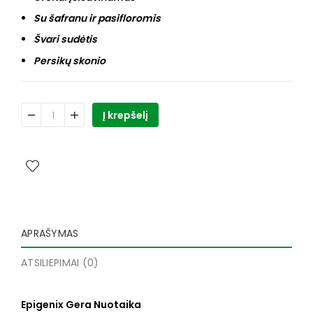
Su šafranu ir pasifloromis
Švari sudėtis
Persikų skonio
produkto kiekis: EPIGENIX GERA NUOTAIKA, 14 paketėlių
Į krepšelį
APRAŠYMAS
ATSILIEPIMAI (0)
Epigenix Gera Nuotaika