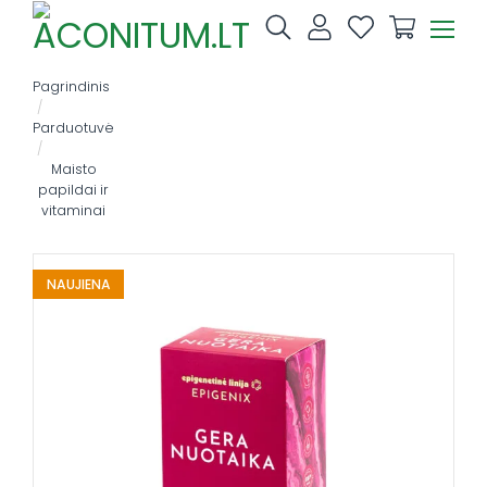
Skip
to
content
Pagrindinis
/
Parduotuvė
/
Maisto
papildai ir
vitaminai
NAUJIENA