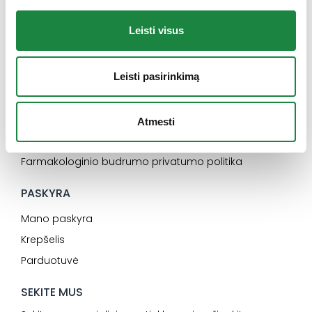
Konsultacija
Karjera
Leisti visus
SVARBU
Leisti pasirinkimą
Elektroninės parduotuvės pirkimo taisyklės
Dažniausiai užduodami klausimai
Privatumo politika
Atmesti
Slapukų naudojimas
Farmakologinio budrumo privatumo politika
PASKYRA
Mano paskyra
Krepšelis
Parduotuvė
SEKITE MUS