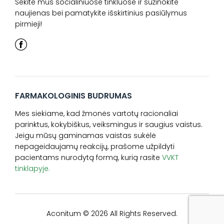
Sekite mus socialiniuose tinkluose ir sužinokite
naujienas bei pamatykite išskirtinius pasiūlymus
pirmieji!
FARMAKOLOGINIS BUDRUMAS
Mes siekiame, kad žmonės vartotų racionaliai
parinktus, kokybiškus, veiksmingus ir saugius vaistus.
Jeigu mūsų gaminamas vaistas sukėlė
nepageidaujamų reakcijų, prašome užpildyti
pacientams nurodytą formą, kurią rasite
VVKT
tinklapyje.
Aconitum © 2026 All Rights Reserved.