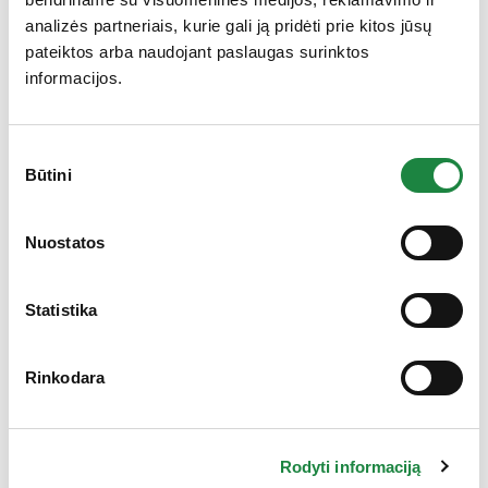
analizės partneriais, kurie gali ją pridėti prie kitos jūsų
pateiktos arba naudojant paslaugas surinktos
informacijos.
Sutikimo
Būtini
pasirinkimas
Elektroninės parduotuvės klientų aptarnavimas:
Nuostatos
I-V: 8:00-16:30
+370 612 77733
Statistika
eshop@aconitum.lt
Rinkodara
INFORMACIJA
Naujienos
Kontaktai
Rodyti informaciją