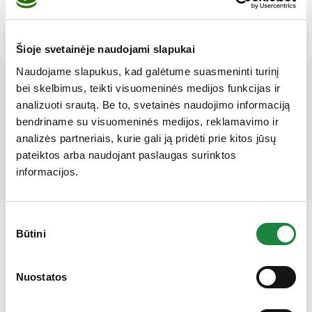
Šioje svetainėje naudojami slapukai
Naudojame slapukus, kad galėtume suasmeninti turinį
Mūsų partneriai
bei skelbimus, teikti visuomeninės medijos funkcijas ir
analizuoti srautą. Be to, svetainės naudojimo informaciją
bendriname su visuomeninės medijos, reklamavimo ir
analizės partneriais, kurie gali ją pridėti prie kitos jūsų
pateiktos arba naudojant paslaugas surinktos
informacijos.
Sutikimo
Būtini
pasirinkimas
Gauk 10% nuolaidą!
Nuostatos