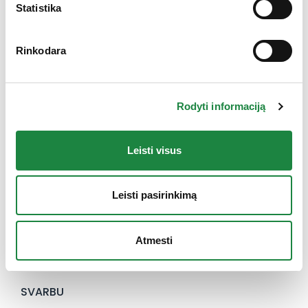
Statistika
Rinkodara
Elektroninės parduotuvės klientų aptarnavimas:
I-V: 8:00-16:30
Rodyti informaciją
+370 612 77733
eshop@aconitum.lt
Leisti visus
INFORMACIJA
Leisti pasirinkimą
Naujienos
Kontaktai
Konsultacija
Atmesti
Karjera
SVARBU