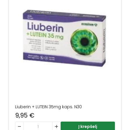
Liuberin + LUTEIN 35mg kaps. N30
9,95
€
produkto kiekis: Liuberin + LUTEIN 35mg kaps. N30
Į krepšelį