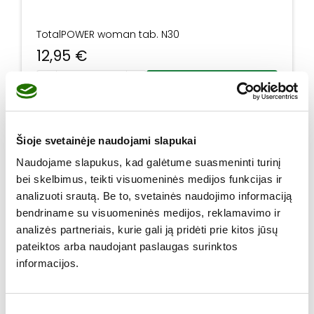
TotalPOWER woman tab. N30
12,95
€
produkto kiekis: TotalPOWER woman tab. N30
Į krepšelį
Šioje svetainėje naudojami slapukai
Naudojame slapukus, kad galėtume suasmeninti turinį
bei skelbimus, teikti visuomeninės medijos funkcijas ir
analizuoti srautą. Be to, svetainės naudojimo informaciją
bendriname su visuomeninės medijos, reklamavimo ir
analizės partneriais, kurie gali ją pridėti prie kitos jūsų
pateiktos arba naudojant paslaugas surinktos
informacijos.
Sutikimo