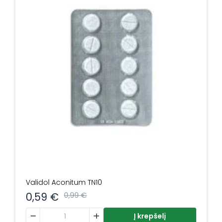
Validol Aconitum TN10
0,59
€
0,99
€
produkto kiekis: Validol Aconitum TN10
Į krepšelį