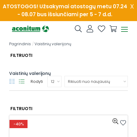
Skip
x
ATOSTOGOS! Užsakymai atostogų metu 07.24
to
- 08.07 bus išsiunčiami per 5 - 7 d.d.
content
Pagrindinis
/
Vaistinių valerijonų
FILTRUOTI
Vaistinių valerijonų
Rodyti
FILTRUOTI
-40%