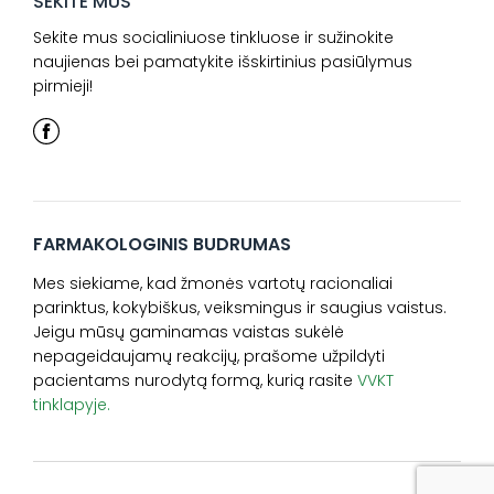
SEKITE MUS
Sekite mus socialiniuose tinkluose ir sužinokite
naujienas bei pamatykite išskirtinius pasiūlymus
pirmieji!
FARMAKOLOGINIS BUDRUMAS
Mes siekiame, kad žmonės vartotų racionaliai
parinktus, kokybiškus, veiksmingus ir saugius vaistus.
Jeigu mūsų gaminamas vaistas sukėlė
nepageidaujamų reakcijų, prašome užpildyti
pacientams nurodytą formą, kurią rasite
VVKT
tinklapyje.