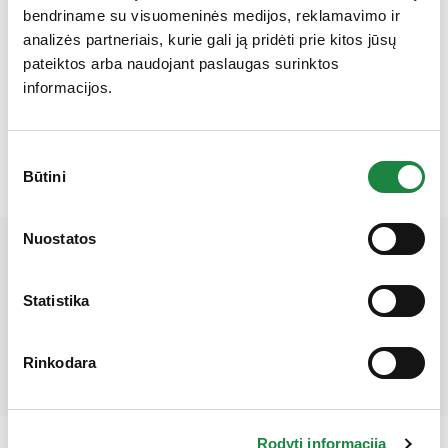
bendriname su visuomeninės medijos, reklamavimo ir
analizės partneriais, kurie gali ją pridėti prie kitos jūsų
Rami širdis+ geriamieji lašai, 50 ml
pateiktos arba naudojant paslaugas surinktos
1,77
€
2,95
€
informacijos.
produkto kiekis: Rami širdis+ geriamieji lašai, 50 ml
Į krepšelį
Sutikimo
Būtini
pasirinkimas
Gauk 10% nuolaidą!
Nuostatos
Mūsų partneriai
Statistika
Rinkodara
Rodyti informaciją