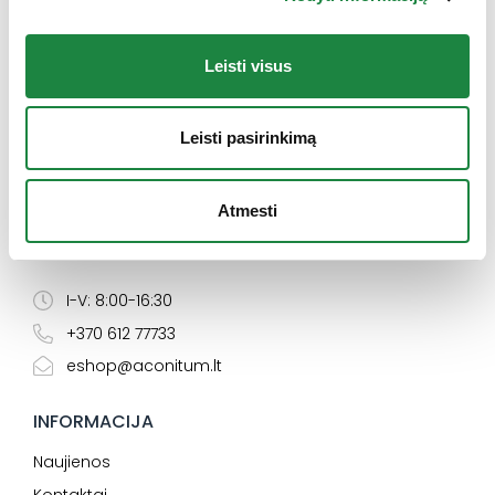
Leisti visus
Leisti pasirinkimą
Atmesti
Elektroninės parduotuvės klientų aptarnavimas:
I-V: 8:00-16:30
+370 612 77733
eshop@aconitum.lt
INFORMACIJA
Naujienos