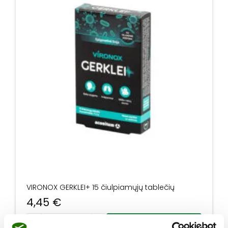
VIRONOX GERKLEI+ 15 čiulpiamųjų tablečių
4,45
€
produkto kiekis: VIRONOX GERKLEI+ 15 čiulpiamųjų tableč
Į krepšelį