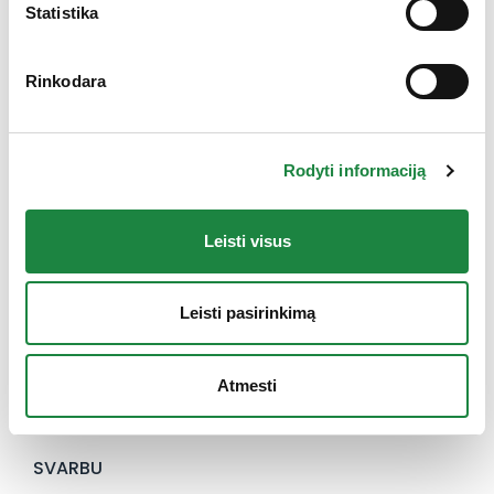
Statistika
Rinkodara
Elektroninės parduotuvės klientų aptarnavimas:
I-V: 8:00-16:30
Rodyti informaciją
+370 612 77733
eshop@aconitum.lt
Leisti visus
INFORMACIJA
Leisti pasirinkimą
Naujienos
Kontaktai
Konsultacija
Atmesti
Karjera
SVARBU