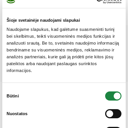
Šioje svetainėje naudojami slapukai
Naudojame slapukus, kad galėtume suasmeninti turinį
Mūsų partneriai
bei skelbimus, teikti visuomeninės medijos funkcijas ir
analizuoti srautą. Be to, svetainės naudojimo informaciją
bendriname su visuomeninės medijos, reklamavimo ir
analizės partneriais, kurie gali ją pridėti prie kitos jūsų
pateiktos arba naudojant paslaugas surinktos
informacijos.
Sutikimo
Būtini
pasirinkimas
Gauk 10% nuolaidą!
Nuostatos