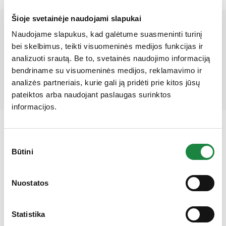
Šioje svetainėje naudojami slapukai
Mūsų partneriai
Naudojame slapukus, kad galėtume suasmeninti turinį
bei skelbimus, teikti visuomeninės medijos funkcijas ir
analizuoti srautą. Be to, svetainės naudojimo informaciją
bendriname su visuomeninės medijos, reklamavimo ir
analizės partneriais, kurie gali ją pridėti prie kitos jūsų
pateiktos arba naudojant paslaugas surinktos
informacijos.
Sutikimo
Būtini
pasirinkimas
Gauk 10% nuolaidą!
Nuostatos
Statistika