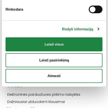
Elektroninės parduotuvės klientų aptarnavimas:
Rinkodara
I-V: 8:00-16:30
+370 612 77733
Rodyti informaciją
eshop@aconitum.lt
INFORMACIJA
Leisti visus
Naujienos
Kontaktai
Leisti pasirinkimą
Konsultacija
Karjera
Atmesti
SVARBU
Elektroninės parduotuvės pirkimo taisyklės
Dažniausiai užduodami klausimai