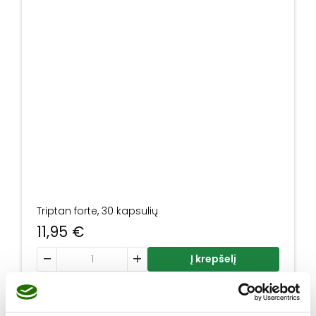
Triptan forte, 30 kapsulių
11,95
€
produkto kiekis: Triptan forte, 30 kapsulių
Į krepšelį