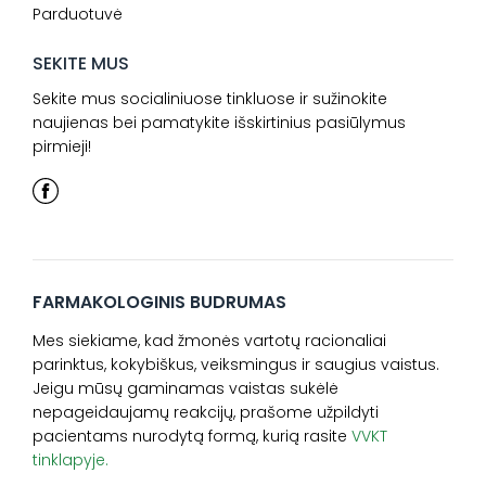
Parduotuvė
SEKITE MUS
Sekite mus socialiniuose tinkluose ir sužinokite
naujienas bei pamatykite išskirtinius pasiūlymus
pirmieji!
FARMAKOLOGINIS BUDRUMAS
Mes siekiame, kad žmonės vartotų racionaliai
parinktus, kokybiškus, veiksmingus ir saugius vaistus.
Jeigu mūsų gaminamas vaistas sukėlė
nepageidaujamų reakcijų, prašome užpildyti
pacientams nurodytą formą, kurią rasite
VVKT
tinklapyje.