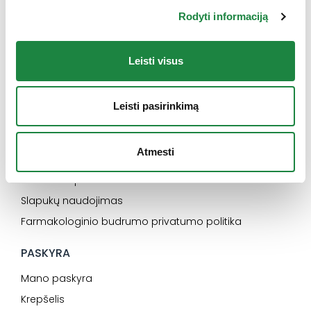
Rodyti informaciją
Naujienos
Kontaktai
Konsultacija
Leisti visus
Karjera
Leisti pasirinkimą
SVARBU
Elektroninės parduotuvės pirkimo taisyklės
Atmesti
Dažniausiai užduodami klausimai
Privatumo politika
Slapukų naudojimas
Farmakologinio budrumo privatumo politika
PASKYRA
Mano paskyra
Krepšelis