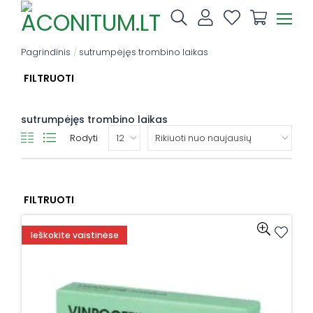
Skip
to
content
Pagrindinis
/
sutrumpėjęs trombino laikas
FILTRUOTI
sutrumpėjęs trombino laikas
Rodyti
FILTRUOTI
Ieškokite vaistinėse