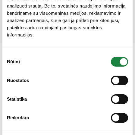
analizuoti srautą. Be to, svetainės naudojimo informaciją
Mūsų partneriai
bendriname su visuomeninės medijos, reklamavimo ir
analizės partneriais, kurie gali ją pridėti prie kitos jūsų
pateiktos arba naudojant paslaugas surinktos
informacijos.
Sutikimo
Būtini
pasirinkimas
Gauk 10% nuolaidą!
Nuostatos
Elektroninės parduotuvės klientų aptarnavimas:
I-V: 8:00-16:30
Statistika
+370 612 77733
eshop@aconitum.lt
Rinkodara
INFORMACIJA