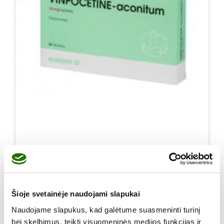
Vinpocetine-aconitum 10 mg tabletės
Daugiau
Šioje svetainėje naudojami slapukai
Naudojame slapukus, kad galėtume suasmeninti turinį
bei skelbimus, teikti visuomeninės medijos funkcijas ir