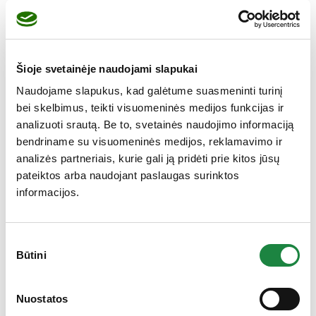
TotalPOWER man, 30 tablečių
12,95
€
produkto kiekis: TotalPOWER man, 30 tablečių
Į krepšelį
Šioje svetainėje naudojami slapukai
Naudojame slapukus, kad galėtume suasmeninti turinį
bei skelbimus, teikti visuomeninės medijos funkcijas ir
analizuoti srautą. Be to, svetainės naudojimo informaciją
bendriname su visuomeninės medijos, reklamavimo ir
analizės partneriais, kurie gali ją pridėti prie kitos jūsų
pateiktos arba naudojant paslaugas surinktos
informacijos.
Sutikimo
Būtini
pasirinkimas
Gauk 10% nuolaidą!
Nuostatos