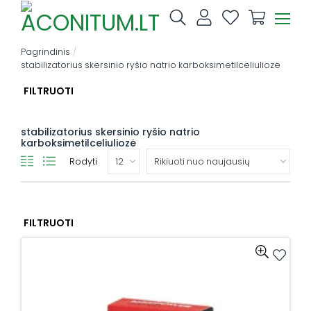
Skip
to
content
Pagrindinis
/
stabilizatorius skersinio ryšio natrio karboksimetilceliuliozė
FILTRUOTI
stabilizatorius skersinio ryšio natrio
karboksimetilceliuliozė
Rodyti
FILTRUOTI