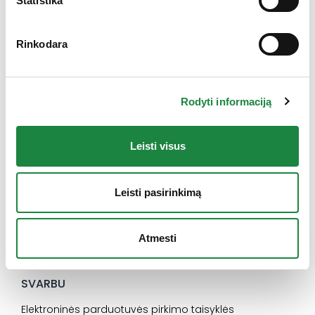
Statistika
Rinkodara
Elektroninės parduotuvės klientų aptarnavimas:
I-V: 8:00-16:30
Rodyti informaciją
+370 612 77733
eshop@aconitum.lt
Leisti visus
INFORMACIJA
Naujienos
Leisti pasirinkimą
Kontaktai
Konsultacija
Atmesti
Karjera
SVARBU
Elektroninės parduotuvės pirkimo taisyklės