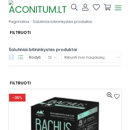
Skip
to
content
Pagrindinis
/
Šalutiniai bitininkystės produktai
FILTRUOTI
Šalutiniai bitininkystės produktai
Rodyti
FILTRUOTI
-35%