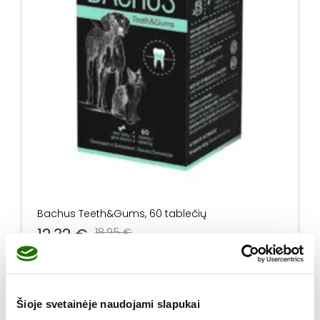
Bachus Teeth&Gums, 60 tablečių
12,32
€
18,95
€
produkto kiekis: Bachus Teeth&Gums, 60 tablečių
Į krepšelį
Šioje svetainėje naudojami slapukai