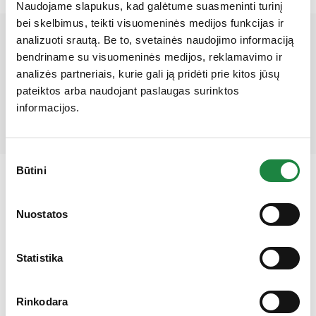
Naudojame slapukus, kad galėtume suasmeninti turinį
bei skelbimus, teikti visuomeninės medijos funkcijas ir
Mūsų partneriai
analizuoti srautą. Be to, svetainės naudojimo informaciją
bendriname su visuomeninės medijos, reklamavimo ir
analizės partneriais, kurie gali ją pridėti prie kitos jūsų
pateiktos arba naudojant paslaugas surinktos
informacijos.
Sutikimo
Būtini
pasirinkimas
Gauk 10% nuolaidą!
Nuostatos
Elektroninės parduotuvės klientų aptarnavimas:
Statistika
I-V: 8:00-16:30
Rinkodara
+370 612 77733