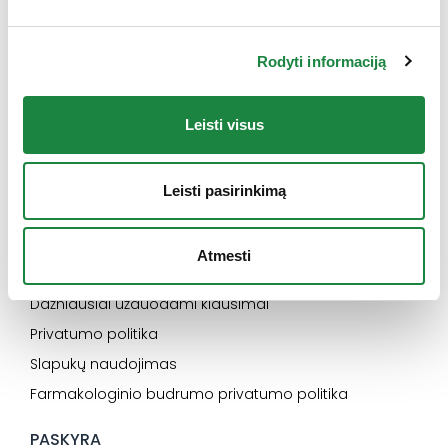
eshop@aconitum.lt
Rodyti informaciją
INFORMACIJA
Naujienos
Leisti visus
Kontaktai
Konsultacija
Leisti pasirinkimą
Karjera
SVARBU
Atmesti
Elektroninės parduotuvės pirkimo taisyklės
Dažniausiai užduodami klausimai
Privatumo politika
Slapukų naudojimas
Farmakologinio budrumo privatumo politika
PASKYRA