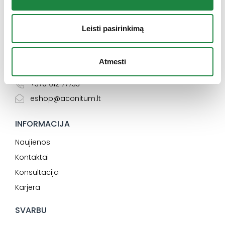
Leisti pasirinkimą
Elektroninės parduotuvės klientų aptarnavimas:
Atmesti
I-V: 8:00-16:30
+370 612 77733
eshop@aconitum.lt
INFORMACIJA
Naujienos
Kontaktai
Konsultacija
Karjera
SVARBU