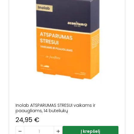
Inolab ATSPARUMAS STRESUI vaikams ir
paaugliams, 14 buteliukų
24,95
€
produkto kiekis: Inolab ATSPARUMAS STRESUI vaikams ir p
Į krepšelį