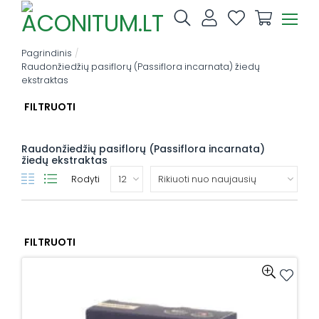
Skip
to
content
Pagrindinis
/
Raudonžiedžių pasiflorų (Passiflora incarnata) žiedų
ekstraktas
FILTRUOTI
Raudonžiedžių pasiflorų (Passiflora incarnata)
žiedų ekstraktas
Rodyti
FILTRUOTI