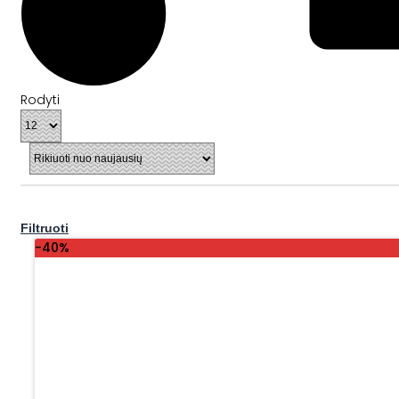
Rodyti
Filtruoti
-40%