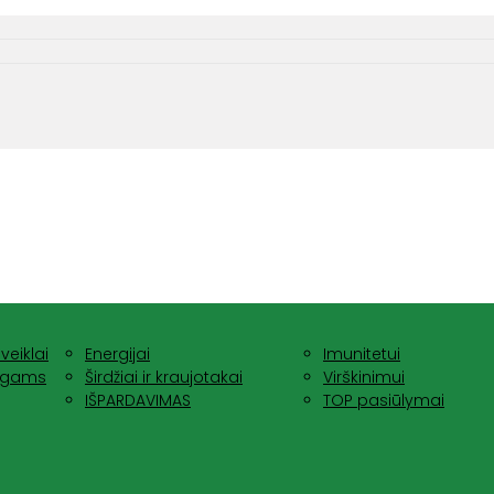
veiklai
Energijai
Imunitetui
nagams
Širdžiai ir kraujotakai
Virškinimui
IŠPARDAVIMAS
TOP pasiūlymai