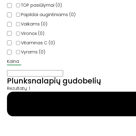
TOP pasiūlymai
0
Papildai augintiniams
0
Vaikams
0
Vironox
0
Vitaminas C
0
Vyrams
0
Kaina
Plunksnalapių gudobelių
Rezultatų: 1