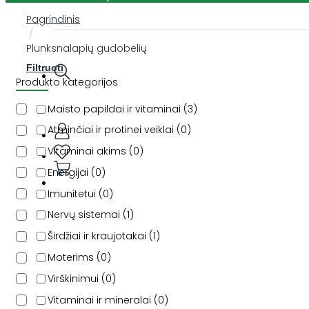
Pagrindinis
/
Plunksnalapių gudobelių
Filtruoti
Produkto kategorijos
Maisto papildai ir vitaminai
3
Atminčiai ir protinei veiklai
0
Vitaminai akims
0
Energijai
0
Imunitetui
0
Nervų sistemai
1
Širdžiai ir kraujotakai
1
Moterims
0
Virškinimui
0
Vitaminai ir mineralai
0