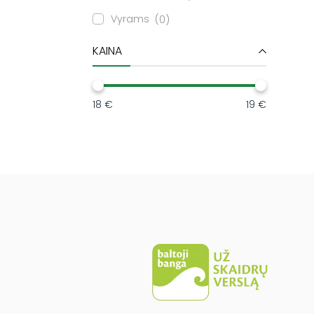
Vyrams
0
KAINA
18 €
19 €