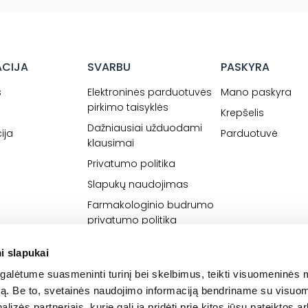
ACIJA
SVARBU
PASKYRA
s
Elektroninės parduotuvės
Mano paskyra
pirkimo taisyklės
Krepšelis
Dažniausiai užduodami
ija
Parduotuvė
klausimai
Privatumo politika
Slapukų naudojimas
Farmakologinio budrumo
privatumo politika
i slapukai
alėtume suasmeninti turinį bei skelbimus, teikti visuomeninės 
autą. Be to, svetainės naudojimo informaciją bendriname su visu
lizės partneriais, kurie gali ją pridėti prie kitos jūsų pateiktos 