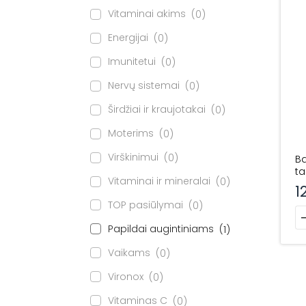
Vitaminai akims
0
Energijai
0
Imunitetui
0
Nervų sistemai
0
Širdžiai ir kraujotakai
0
Moterims
0
Virškinimui
0
Ba
ta
Vitaminai ir mineralai
0
1
TOP pasiūlymai
0
pr
Papildai augintiniams
1
Vaikams
0
Vironox
0
Vitaminas C
0