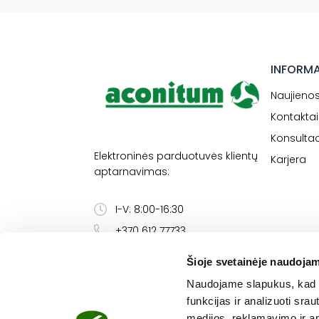
INFORM
Naujieno
Kontaktai
Konsultac
Elektroninės parduotuvės klientų
Karjera
aptarnavimas:
I-V: 8:00-16:30
+370 612 77733
eshop@aconitum.lt
Šioje svetainėje naudojam
Naudojame slapukus, kad g
funkcijas ir analizuoti sr
medijos, reklamavimo ir ana