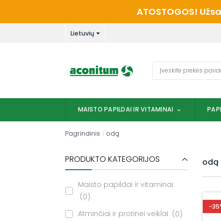
Skip
ATOSTOGOS! Užsaky
to
content
Lietuvių
Ieškoti:
MAISTO PAPILDAI IR VITAMINAI
PAP
Pagrindinis
/
odą
PRODUKTO KATEGORIJOS
odą
Maisto papildai ir vitaminai
0
-35
Atminčiai ir protinei veiklai
0