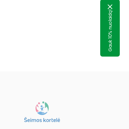
Gauk 10% nuolaidą!