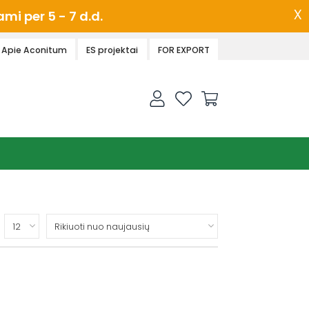
x
i per 5 - 7 d.d.
Apie Aconitum
ES projektai
FOR EXPORT