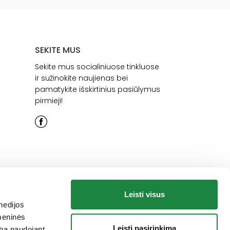
SEKITE MUS
Sekite mus socialiniuose tinkluose
ir sužinokite naujienas bei
pamatykite išskirtinius pasiūlymus
pirmieji!
Leisti visus
medijos
omeninės
Leisti pasirinkimą
arba naudojant