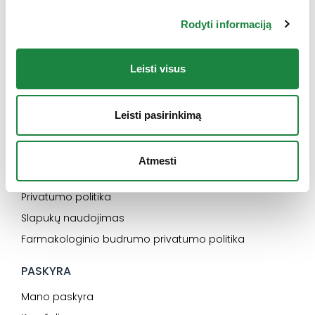
INFORMACIJA
Rodyti informaciją
Naujienos
Kontaktai
Leisti visus
Konsultacija
Karjera
Leisti pasirinkimą
SVARBU
Elektroninės parduotuvės pirkimo taisyklės
Atmesti
Dažniausiai užduodami klausimai
Privatumo politika
Slapukų naudojimas
Farmakologinio budrumo privatumo politika
PASKYRA
Mano paskyra