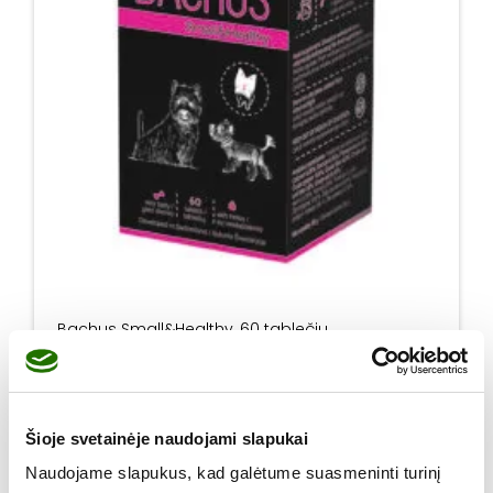
Bachus Small&Healthy, 60 tablečių
12,32
€
18,95
€
produkto kiekis: Bachus Small&Healthy, 60 tablečių
Į krepšelį
Šioje svetainėje naudojami slapukai
Naudojame slapukus, kad galėtume suasmeninti turinį