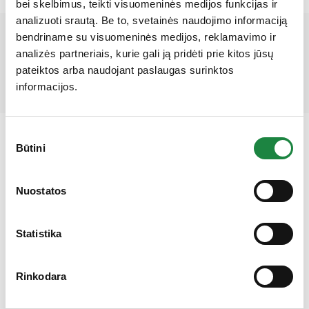
bei skelbimus, teikti visuomeninės medijos funkcijas ir
analizuoti srautą. Be to, svetainės naudojimo informaciją
bendriname su visuomeninės medijos, reklamavimo ir
Mūsų partneriai
analizės partneriais, kurie gali ją pridėti prie kitos jūsų
pateiktos arba naudojant paslaugas surinktos
informacijos.
Sutikimo
Būtini
pasirinkimas
Gauk 10% nuolaidą!
Nuostatos
Elektroninės parduotuvės klientų aptarnavimas:
Statistika
I-V: 8:00-16:30
+370 612 77733
Rinkodara
eshop@aconitum.lt