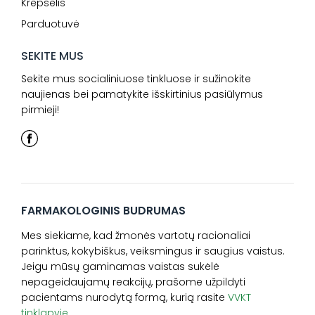
Krepšelis
Parduotuvė
SEKITE MUS
Sekite mus socialiniuose tinkluose ir sužinokite
naujienas bei pamatykite išskirtinius pasiūlymus
pirmieji!
FARMAKOLOGINIS BUDRUMAS
Mes siekiame, kad žmonės vartotų racionaliai
parinktus, kokybiškus, veiksmingus ir saugius vaistus.
Jeigu mūsų gaminamas vaistas sukėlė
nepageidaujamų reakcijų, prašome užpildyti
pacientams nurodytą formą, kurią rasite
VVKT
tinklapyje.