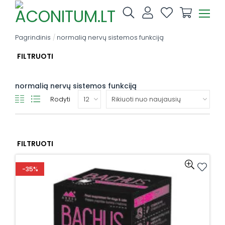
Skip
to
content
Pagrindinis
/
normalią nervų sistemos funkciją
FILTRUOTI
normalią nervų sistemos funkciją
Rodyti
FILTRUOTI
-35%