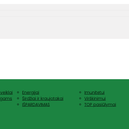
veiklai
Energijai
Imunitetui
nagams
Širdžiai ir kraujotakai
Virškinimui
IŠPARDAVIMAS
TOP pasiūlymai