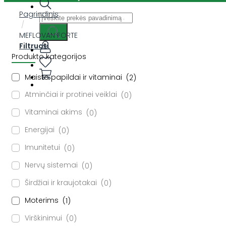
Pagrindinis
Ieškoti:
/
MEFLOVAN FORTE
Filtruoti
Produkto kategorijos
Maisto papildai ir vitaminai
2
Atminčiai ir protinei veiklai
0
Vitaminai akims
0
Energijai
0
Imunitetui
0
Nervų sistemai
0
Širdžiai ir kraujotakai
0
Moterims
1
Virškinimui
0