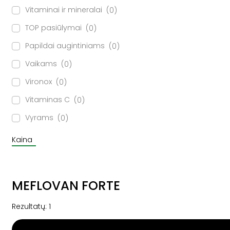
Vitaminai ir mineralai
0
TOP pasiūlymai
0
Papildai augintiniams
0
Vaikams
0
Vironox
0
Vitaminas C
0
Vyrams
0
Kaina
MEFLOVAN FORTE
Rezultatų: 1