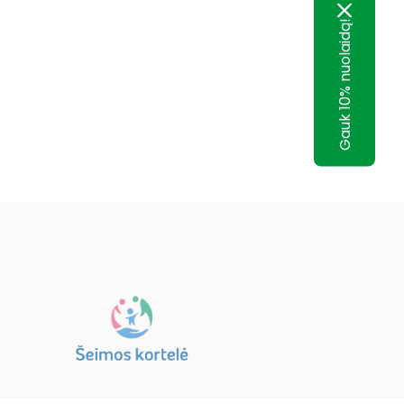
Gauk 10% nuolaidą!