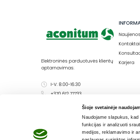
INFORM
Naujieno
Kontaktai
Konsultac
Elektroninės parduotuvės klientų
Karjera
aptarnavimas:
I-V: 8:00-16:30
+370 612 77733
eshop@aconitum.lt
Šioje svetainėje naudojam
Naudojame slapukus, kad g
funkcijas ir analizuoti sr
medijos, reklamavimo ir ana
FARMAKOLOGINIS BUDRUMAS
paslaugas surinktos inform