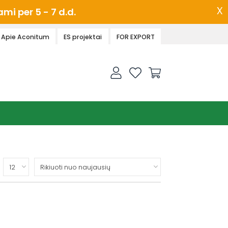
x
i per 5 - 7 d.d.
Apie Aconitum
ES projektai
FOR EXPORT