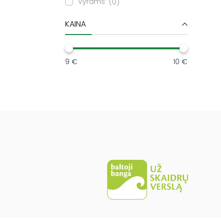
Vyrams
0
KAINA
9 €
10 €