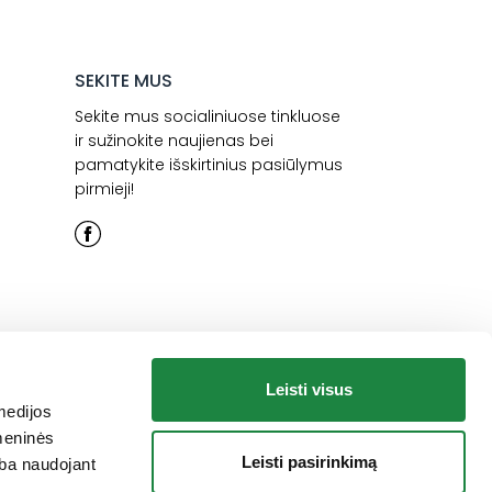
SEKITE MUS
Sekite mus socialiniuose tinkluose
ir sužinokite naujienas bei
pamatykite išskirtinius pasiūlymus
pirmieji!
Leisti visus
medijos
omeninės
Leisti pasirinkimą
arba naudojant