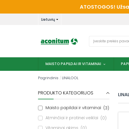
Skip
ATOSTOGOS! Užsaky
to
content
Lietuvių
Ieškoti:
MAISTO PAPILDAI IR VITAMINAI
PAP
Pagrindinis
/
LINALOOL
PRODUKTO KATEGORIJOS
LINA
Maisto papildai ir vitaminai
3
Atminčiai ir protinei veiklai
0
Vitaminai akims
0