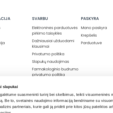
ACIJA
SVARBU
PASKYRA
s
Elektroninės parduotuvės
Mano paskyra
pirkimo taisyklės
Krepšelis
Dažniausiai užduodami
ija
Parduotuvė
klausimai
Privatumo politika
Slapukų naudojimas
Farmakologinio budrumo
privatumo politika
i slapukai
alėtume suasmeninti turinį bei skelbimus, teikti visuomeninės 
autą. Be to, svetainės naudojimo informaciją bendriname su visu
lizės partneriais, kurie gali ją pridėti prie kitos jūsų pateiktos 
acijos.