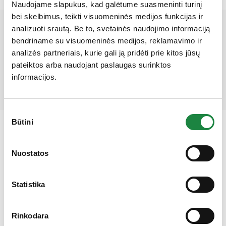
Naudojame slapukus, kad galėtume suasmeninti turinį
bei skelbimus, teikti visuomeninės medijos funkcijas ir
Mūsų partneriai
analizuoti srautą. Be to, svetainės naudojimo informaciją
bendriname su visuomeninės medijos, reklamavimo ir
analizės partneriais, kurie gali ją pridėti prie kitos jūsų
pateiktos arba naudojant paslaugas surinktos
informacijos.
Sutikimo
Būtini
pasirinkimas
Gauk 10% nuolaidą!
Nuostatos
Elektroninės parduotuvės klientų aptarnavimas:
Statistika
I-V: 8:00-16:30
Rinkodara
+370 612 77733