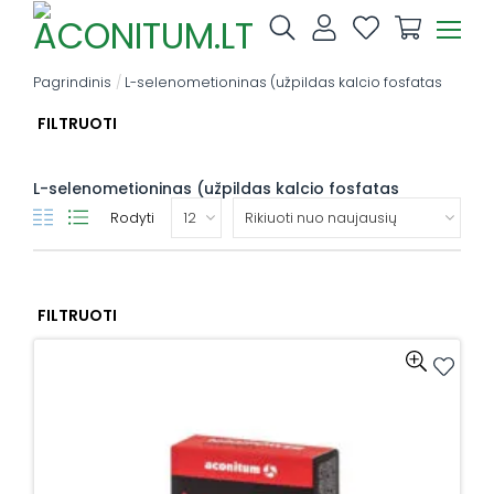
Skip
to
content
Pagrindinis
/
L-selenometioninas (užpildas kalcio fosfatas
FILTRUOTI
L-selenometioninas (užpildas kalcio fosfatas
Rodyti
FILTRUOTI