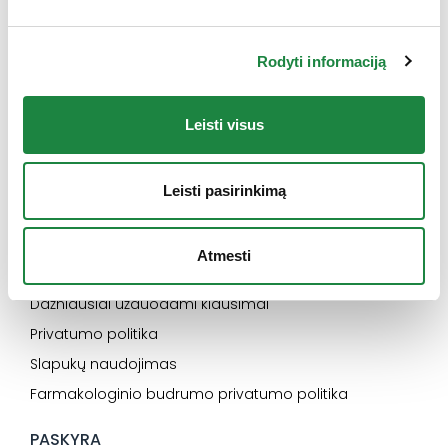
eshop@aconitum.lt
Rodyti informaciją
INFORMACIJA
Naujienos
Leisti visus
Kontaktai
Konsultacija
Leisti pasirinkimą
Karjera
SVARBU
Atmesti
Elektroninės parduotuvės pirkimo taisyklės
Dažniausiai užduodami klausimai
Privatumo politika
Slapukų naudojimas
Farmakologinio budrumo privatumo politika
PASKYRA