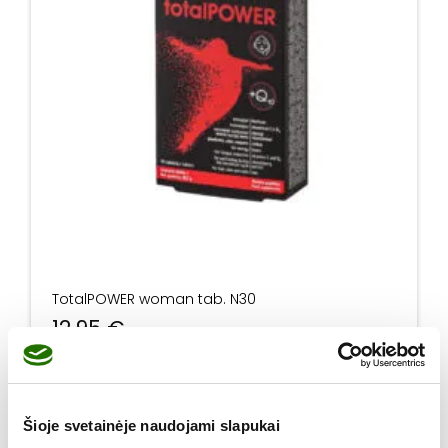
TotalPOWER woman tab. N30
12,95
€
produkto kiekis: TotalPOWER woman tab. N30
Į krepšelį
Šioje svetainėje naudojami slapukai