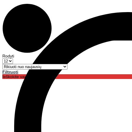
Rodyti
Filtruoti
Ieškokite vaistinėse