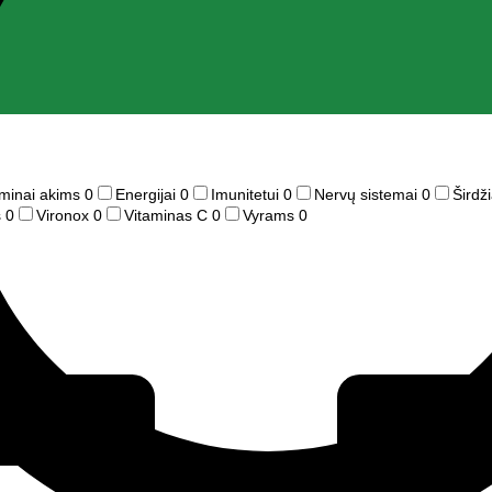
aminai akims
0
Energijai
0
Imunitetui
0
Nervų sistemai
0
Širdži
s
0
Vironox
0
Vitaminas C
0
Vyrams
0