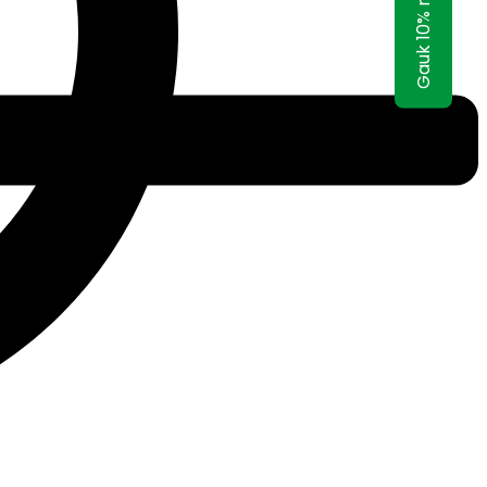
Gauk 10% nuolaidą!