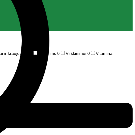
ai ir kraujotakai
0
Moterims
0
Virškinimui
0
Vitaminai ir