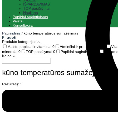
Vyrams
IŠPARDAVIMAS
TOP pasiūlymai
Naujiena
Papildai augintiniams
Vaistai
Konsultacija
Pagrindinis
/
kūno temperatūros sumažėjimas
Filtruoti
Produkto kategorijos
Maisto papildai ir vitaminai
0
Atminčiai ir protinei veiklai
0
Vit
mineralai
0
TOP pasiūlymai
0
Papildai augintiniams
0
Vaikam
Kaina
kūno temperatūros sumažėjimas
Rezultatų: 1