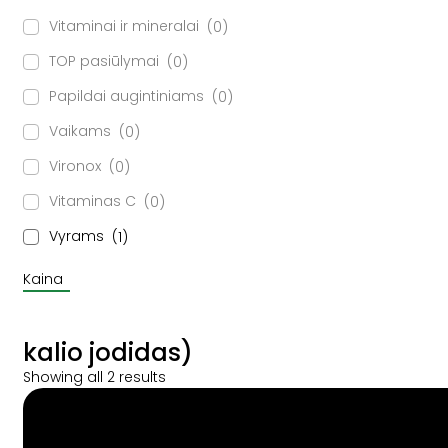
Vitaminai ir mineralai
0
TOP pasiūlymai
0
Papildai augintiniams
0
Vaikams
0
Vironox
0
Vitaminas C
0
Vyrams
1
Kaina
kalio jodidas)
Showing all 2 results