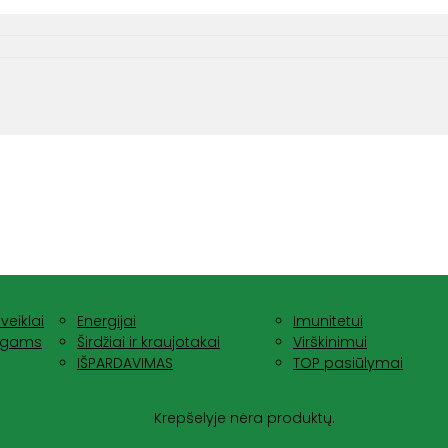
veiklai
Energijai
Imunitetui
nagams
Širdžiai ir kraujotakai
Virškinimui
IŠPARDAVIMAS
TOP pasiūlymai
Krepšelyje nėra produktų.