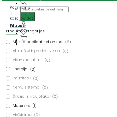
Pagrindinis
Ieškoti:
/
kalio jodidas)
Filtruoti
Produkto kategorijos
Maisto papildai ir vitaminai
6
Atminčiai ir protinei veiklai
0
Vitaminai akims
0
Energijai
2
Imunitetui
0
Nervų sistemai
0
Širdžiai ir kraujotakai
0
Moterims
1
Virškinimui
0