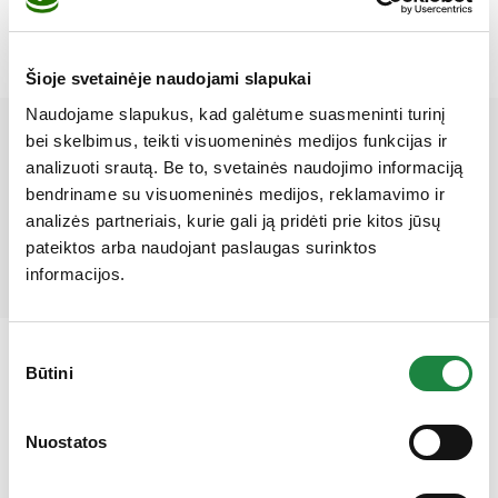
Šioje svetainėje naudojami slapukai
Naudojame slapukus, kad galėtume suasmeninti turinį
Mūsų partneriai
bei skelbimus, teikti visuomeninės medijos funkcijas ir
analizuoti srautą. Be to, svetainės naudojimo informaciją
bendriname su visuomeninės medijos, reklamavimo ir
analizės partneriais, kurie gali ją pridėti prie kitos jūsų
pateiktos arba naudojant paslaugas surinktos
informacijos.
Sutikimo
Būtini
pasirinkimas
Gauk 10% nuolaidą!
Nuostatos