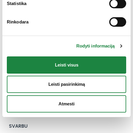
Statistika
Rinkodara
Elektroninės parduotuvės klientų aptarnavimas:
I-V: 8:00-16:30
Rodyti informaciją
+370 612 77733
eshop@aconitum.lt
Leisti visus
INFORMACIJA
Leisti pasirinkimą
Naujienos
Kontaktai
Konsultacija
Atmesti
Karjera
SVARBU