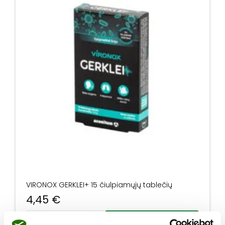
VIRONOX GERKLEI+ 15 čiulpiamųjų tablečių
4,45
€
produkto kiekis: VIRONOX GERKLEI+ 15 čiulpiamųjų tableč
Į krepšelį